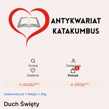
Otwórz wyszukiwarkę
Szukaj
Zaloguj się
Produkty w koszyku: 
Ulubione
Koszyk
katakumbus.pl
Religia
Bóg
Duch Święty