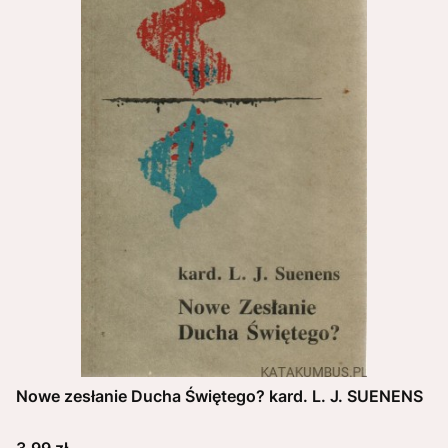
Nowe zesłanie Ducha Świętego? kard. L. J. SUENENS
Cena
3,99 zł