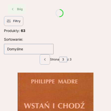
Bóg
Filtry
Produkty:
63
Lista produktów
Sortowanie:
Domyślne
Strona
z 3
Poprzednie produkty