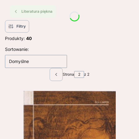
Literatura piękna
Filtry
Produkty:
40
Lista produktów
Sortowanie:
Domyślne
Strona
z 2
Poprzednie produkty