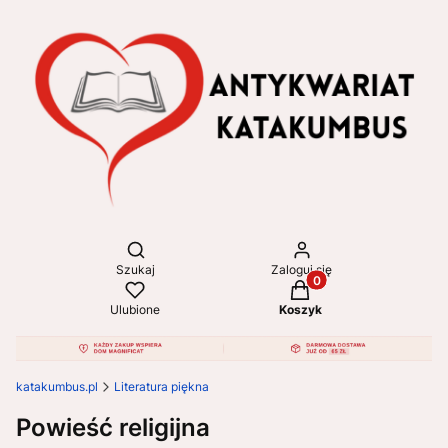
Otwórz wyszukiwarkę
Szukaj
Zaloguj się
Produkty w koszyku: 
Ulubione
Koszyk
katakumbus.pl
Literatura piękna
Powieść religijna