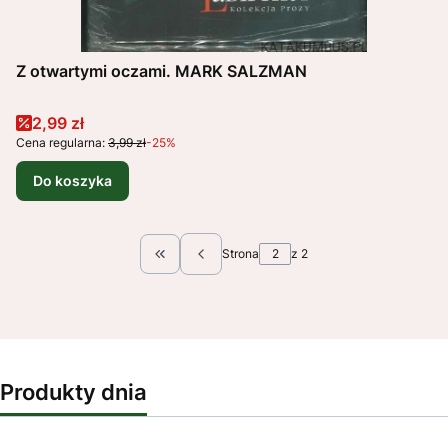
Z otwartymi oczami. MARK SALZMAN
Cena promocyjna
2,99 zł
Cena regularna:
3,99 zł
-25%
Do koszyka
Strona
z 2
Wróć do pierwszej strony z produktami
Produkty dnia