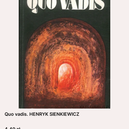
Quo vadis. HENRYK SIENKIEWICZ
Cena
4,49 zł