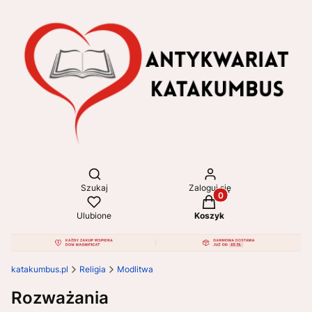
Otwórz wyszukiwarkę
Szukaj
Zaloguj się
Produkty w koszyku: 
Ulubione
Koszyk
katakumbus.pl
Religia
Modlitwa
Rozważania