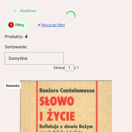
Modlitwa
Filtry
Wyczyść filtry
Produkty:
4
Lista produktów
Sortowanie:
Domyślne
Strona
z 1
Nowość