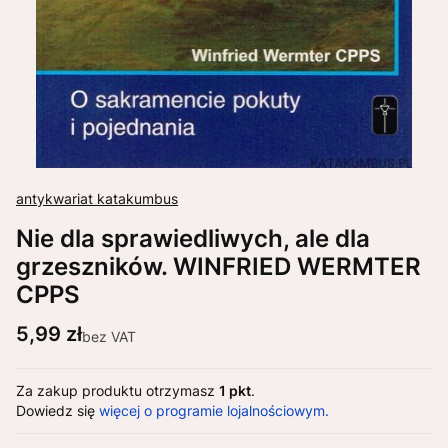
antykwariat katakumbus
Nie dla sprawiedliwych, ale dla
grzeszników. WINFRIED WERMTER
CPPS
Cena
5,99 zł
bez VAT
Za zakup produktu otrzymasz
1 pkt
.
Dowiedz się
więcej o programie lojalnościowym.