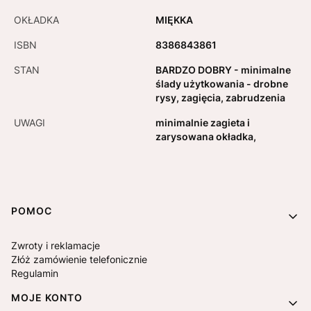
OKŁADKA
MIĘKKA
ISBN
8386843861
STAN
BARDZO DOBRY - minimalne
ślady użytkowania - drobne
rysy, zagięcia, zabrudzenia
UWAGI
minimalnie zagieta i
zarysowana okładka,
Linki w stopce
POMOC
Zwroty i reklamacje
Złóż zamówienie telefonicznie
Regulamin
MOJE KONTO