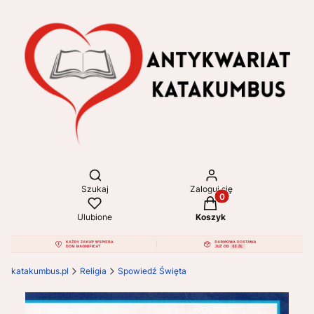
Otwórz wyszukiwarkę
Szukaj
Zaloguj się
Produkty w koszyku: 
Ulubione
Koszyk
katakumbus.pl
Religia
Spowiedź Święta