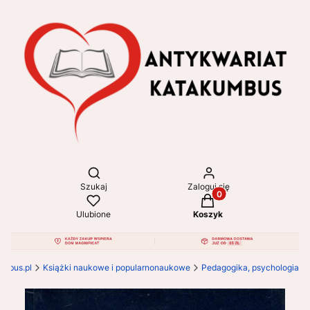
Otwórz wyszukiwarkę
Szukaj
Zaloguj się
Produkty w koszyku: 
Ulubione
Koszyk
umbus.pl
Książki naukowe i popularnonaukowe
Pedagogika, psychologia