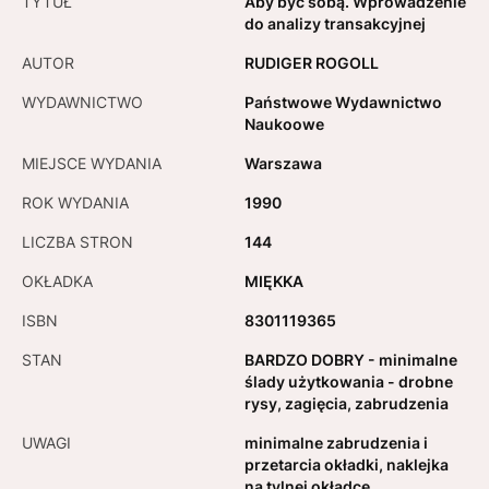
TYTUŁ
Aby być sobą. Wprowadzenie
do analizy transakcyjnej
AUTOR
RUDIGER ROGOLL
WYDAWNICTWO
Państwowe Wydawnictwo
Naukoowe
MIEJSCE WYDANIA
Warszawa
ROK WYDANIA
1990
LICZBA STRON
144
OKŁADKA
MIĘKKA
ISBN
8301119365
STAN
BARDZO DOBRY - minimalne
ślady użytkowania - drobne
rysy, zagięcia, zabrudzenia
UWAGI
minimalne zabrudzenia i
przetarcia okładki, naklejka
na tylnej okładce