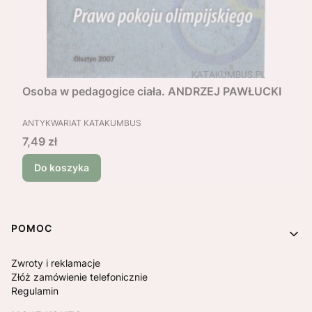
Osoba w pedagogice ciała. ANDRZEJ PAWŁUCKI
PRODUCENT
ANTYKWARIAT KATAKUMBUS
Cena
7,49 zł
Do koszyka
Linki w stopce
POMOC
Zwroty i reklamacje
Złóż zamówienie telefonicznie
Regulamin