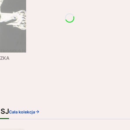
SZKA
 SJ
Cała kolekcja