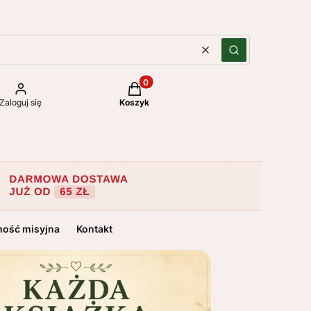
Wyczyść
Szukaj
Produkty w koszyku: 0. Zobacz szc
Zaloguj się
Koszyk
ność misyjna
Kontakt