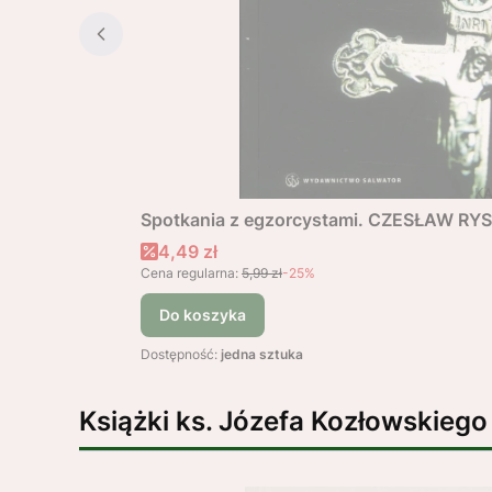
Spotkania z egzorcystami. CZESŁAW RY
Cena promocyjna
4,49 zł
Cena regularna:
5,99 zł
-25%
Do koszyka
Dostępność:
jedna sztuka
Książki ks. Józefa Kozłowskiego