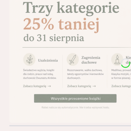
Naciśnij Enter lub spację, aby otworzyć stronę.