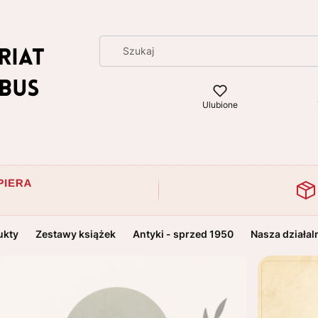
Ulubione
ukty
Zestawy książek
Antyki - sprzed 1950
Nasza działal