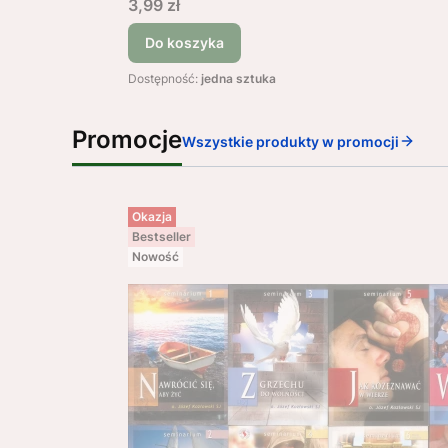
Cena
3,99 zł
Do koszyka
Dostępność:
jedna sztuka
Promocje
Wszystkie produkty w promocji
Okazja
Bestseller
Nowość