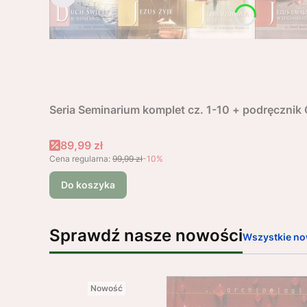
Seria Seminarium komplet cz. 1-10 + podręczni
Cena promocyjna
89,99 zł
Cena regularna:
99,99 zł
-10%
Do koszyka
Sprawdź nasze nowości
Wszystkie no
Nowość