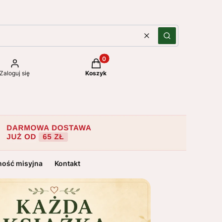
Wyczyść
Szukaj
Produkty w koszyku: 0. Zobacz szc
Zaloguj się
Koszyk
ność misyjna
Kontakt