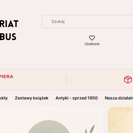
Ulubione
ukty
Zestawy książek
Antyki - sprzed 1950
Nasza działal