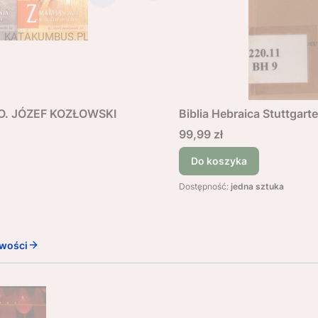
k O. JÓZEF KOZŁOWSKI
Biblia Hebraica Stuttgarte
Cena
99,99 zł
Do koszyka
Dostępność:
jedna sztuka
wości