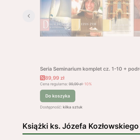
Seria Seminarium komplet cz. 1-10 + po
Cena promocyjna
89,99 zł
Cena regularna:
99,99 zł
-10%
Do koszyka
Dostępność:
kilka sztuk
Książki ks. Józefa Kozłowskiego