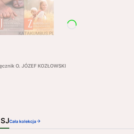
dręcznik O. JÓZEF KOZŁOWSKI
 SJ
Cała kolekcja