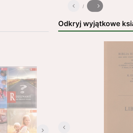
/
Slajd
z
Odkryj wyjątkowe ksi