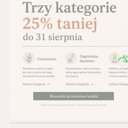
Naciśnij Enter lub spację, aby otworzyć stronę.