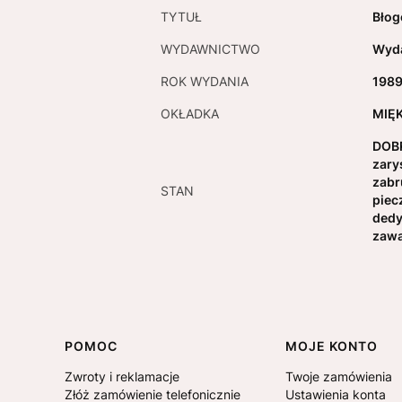
TYTUŁ
Błog
WYDAWNICTWO
Wyda
ROK WYDANIA
198
OKŁADKA
MIĘ
DOBR
zary
zabr
STAN
piec
dedy
zawa
Linki w stopce
POMOC
MOJE KONTO
Zwroty i reklamacje
Twoje zamówienia
Złóż zamówienie telefonicznie
Ustawienia konta