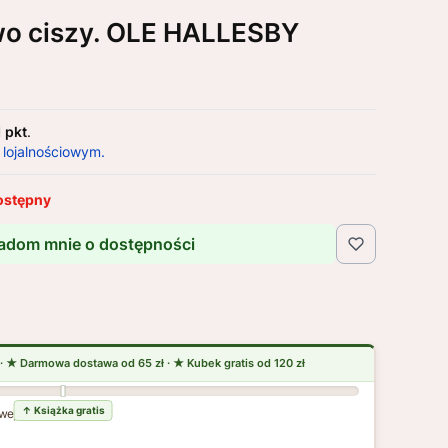
wo ciszy. OLE HALLESBY
1 pkt
.
 lojalnościowym.
ostępny
adom mnie o dostępności
wej dostawy