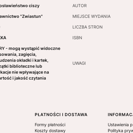
osławieństwo ciszy
AUTOR
wnictwo "Zwiastun"
MIEJSCE WYDANIA
9
LICZBA STRON
KKA
ISBN
Y - mogą wystąpić widoczne
sowania, zagięcia,
udzenia okładki i kartek,
UWAGI
zątki biblioteczne lub
kacje nie wpływające na
rtość i jakość czytania
PŁATNOŚCI I DOSTAWA
INFORMAC
Formy płatności
Ustawienia p
Koszty dostawy
Polityka pry