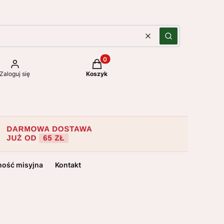
Wyczyść
Szukaj
Produkty w koszyku: 0. Zobacz szc
Zaloguj się
Koszyk
ność misyjna
Kontakt