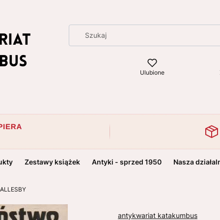
Ulubione
ukty
Zestawy książek
Antyki - sprzed 1950
Nasza działal
 HALLESBY
antykwariat katakumbus