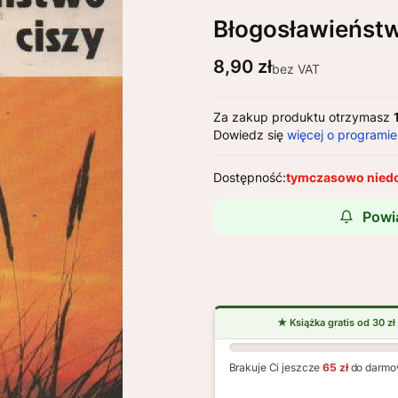
Błogosławieńst
Cena
8,90 zł
bez VAT
Za zakup produktu otrzymasz
Dowiedz się
więcej o programie
Dostępność:
tymczasowo nied
Powi
Brakuje Ci jeszcze
65 zł
do darmo