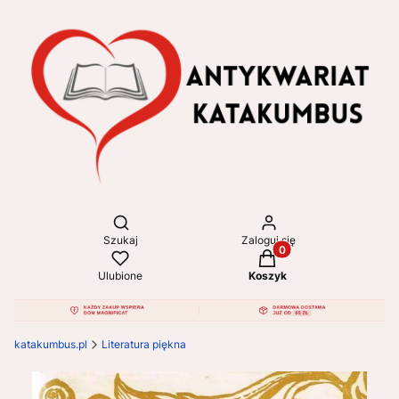
Otwórz wyszukiwarkę
Szukaj
Zaloguj się
Produkty w koszyku: 
Ulubione
Koszyk
katakumbus.pl
Literatura piękna