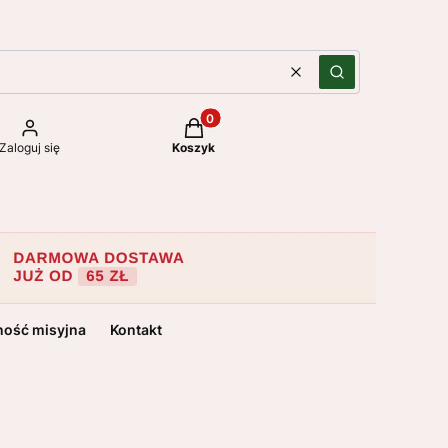
Wyczyść
Szukaj
Produkty w koszyku: 0. Zobacz szc
Zaloguj się
Koszyk
ność misyjna
Kontakt