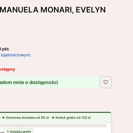
. MANUELA MONARI, EVELYN
0 pkt
.
 lojalnościowym.
ostępny
adom mnie o dostępności
wej dostawy