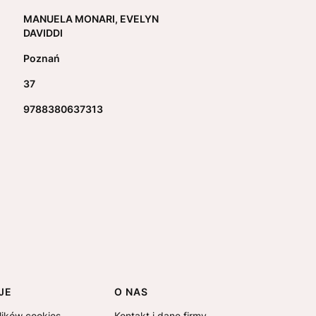
MANUELA MONARI, EVELYN
DAVIDDI
Poznań
37
9788380637313
JE
O NAS
lików cookies
Kontakt i dane firmy