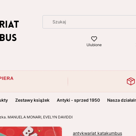
Ulubione
ukty
Zestawy książek
Antyki - sprzed 1950
Nasza działal
szka. MANUELA MONARI, EVELYN DAVIDDI
antykwariat katakumbus