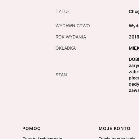
TYTUŁ
Chcę
WYDAWNICTWO
Wyda
ROK WYDANIA
201
OKŁADKA
MIĘ
DOBR
zary
zabr
STAN
piec
dedy
zawa
Linki w stopce
POMOC
MOJE KONTO
Zwroty i reklamacje
Twoje zamówienia