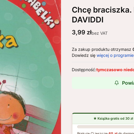
Chcę braciszka
DAVIDDI
Cena
3,99 zł
bez VAT
Za zakup produktu otrzymasz
Dowiedz się
więcej o programie
Dostępność:
tymczasowo nied
Powi
Brakuje Ci jeszcze
65 zł
do darmo