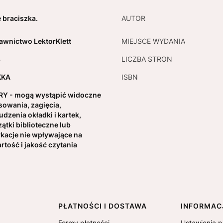
 braciszka.
AUTOR
wnictwo LektorKlett
MIEJSCE WYDANIA
8
LICZBA STRON
KKA
ISBN
Y - mogą wystąpić widoczne
sowania, zagięcia,
udzenia okładki i kartek,
zątki biblioteczne lub
kacje nie wpływające na
rtość i jakość czytania
PŁATNOŚCI I DOSTAWA
INFORMAC
Formy płatności
Ustawienia p