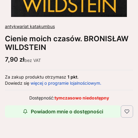
antykwariat katakumbus
Cienie moich czasów. BRONISŁAW
WILDSTEIN
Cena
7,90 zł
bez VAT
Za zakup produktu otrzymasz
1 pkt
.
Dowiedz się
więcej o programie lojalnościowym.
Dostępność:
tymczasowo niedostępny
Powiadom mnie o dostępności