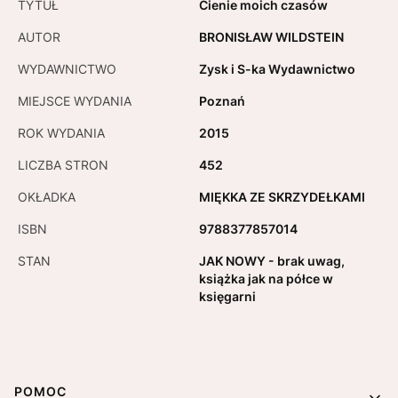
TYTUŁ
Cienie moich czasów
AUTOR
BRONISŁAW WILDSTEIN
WYDAWNICTWO
Zysk i S-ka Wydawnictwo
MIEJSCE WYDANIA
Poznań
ROK WYDANIA
2015
LICZBA STRON
452
OKŁADKA
MIĘKKA ZE SKRZYDEŁKAMI
ISBN
9788377857014
STAN
JAK NOWY - brak uwag,
książka jak na półce w
księgarni
Linki w stopce
POMOC