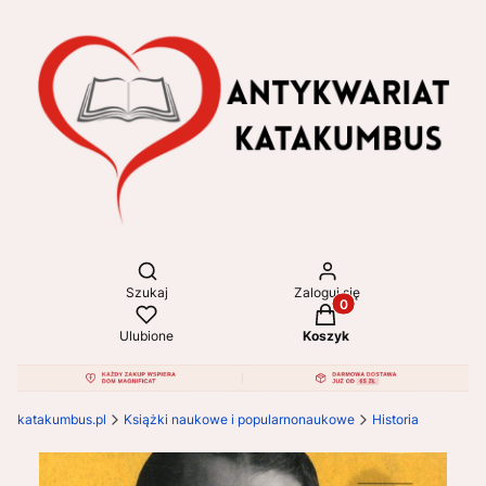
Otwórz wyszukiwarkę
Szukaj
Zaloguj się
Produkty w koszyku: 
Ulubione
Koszyk
katakumbus.pl
Książki naukowe i popularnonaukowe
Historia