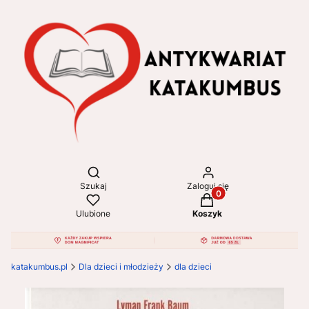
Otwórz wyszukiwarkę
Szukaj
Zaloguj się
Produkty w koszyku: 
Ulubione
Koszyk
katakumbus.pl
Dla dzieci i młodzieży
dla dzieci