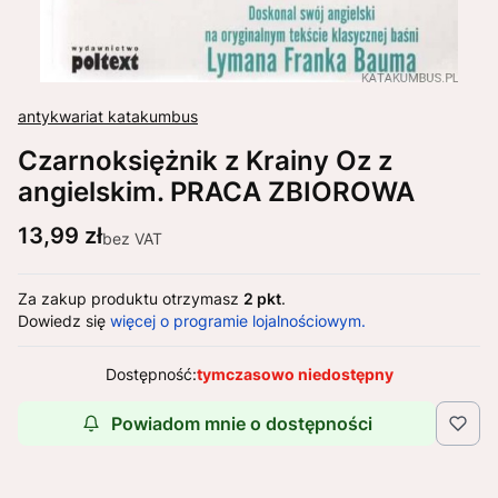
antykwariat katakumbus
Czarnoksiężnik z Krainy Oz z
angielskim. PRACA ZBIOROWA
Cena
13,99 zł
bez VAT
Za zakup produktu otrzymasz
2 pkt
.
Dowiedz się
więcej o programie lojalnościowym.
Dostępność:
tymczasowo niedostępny
Powiadom mnie o dostępności