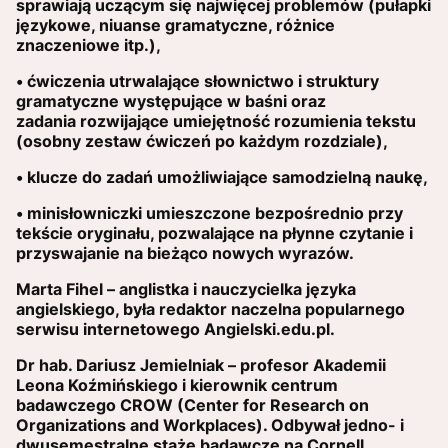
sprawiają uczącym się najwięcej problemów (pułapki
językowe, niuanse gramatyczne, różnice
znaczeniowe itp.),
• ćwiczenia utrwalające słownictwo i struktury
gramatyczne występujące w baśni oraz
zadania rozwijające umiejętność rozumienia tekstu
(osobny zestaw ćwiczeń po każdym rozdziale),
• klucze do zadań umożliwiające samodzielną naukę,
• minisłowniczki umieszczone bezpośrednio przy
tekście oryginału, pozwalające na płynne czytanie i
przyswajanie na bieżąco nowych wyrazów.
Marta Fihel – anglistka i nauczycielka języka
angielskiego, była redaktor naczelna popularnego
serwisu internetowego Angielski.edu.pl.
Dr hab. Dariusz Jemielniak – profesor Akademii
Leona Koźmińskiego i kierownik centrum
badawczego CROW (Center for Research on
Organizations and Workplaces). Odbywał jedno- i
dwusemestralne staże badawcze na Cornell