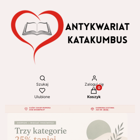
Otwórz wyszukiwarkę
Szukaj
Zaloguj się
Produkty w koszyku: 
Ulubione
Koszyk