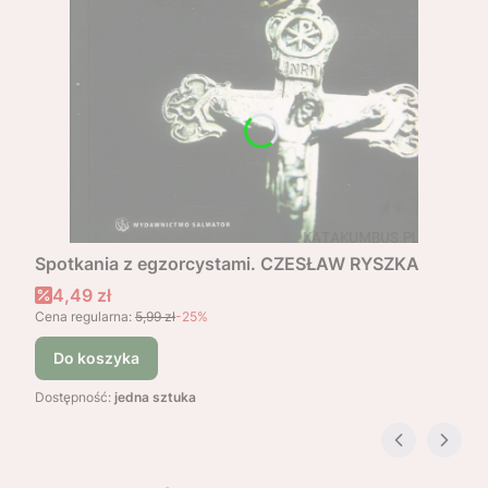
Spotkania z egzorcystami. CZESŁAW RYSZKA
Cena promocyjna
4,49 zł
Cena regularna:
5,99 zł
-25%
Do koszyka
Dostępność:
jedna sztuka