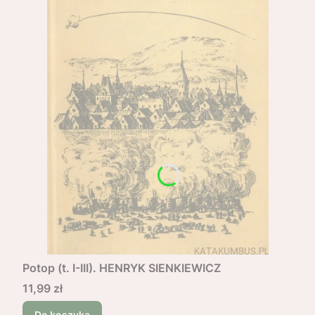
Potop (t. I-III). HENRYK SIENKIEWICZ
Cena
11,99 zł
Do koszyka