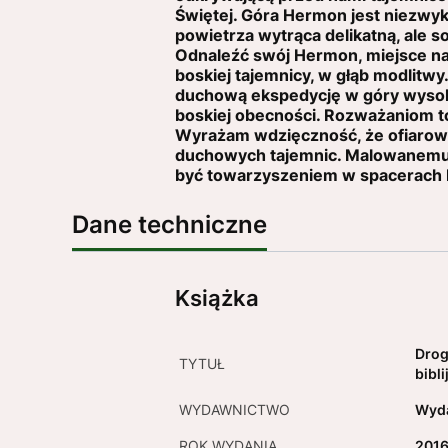
Świętej. Góra Hermon jest niezwykł
powietrza wytrąca delikatną, ale s
Odnaleźć swój Hermon, miejsce naj
boskiej tajemnicy, w głąb modlitwy
duchową ekspedycję w góry wysokie
boskiej obecności. Rozważaniom t
Wyrażam wdzięczność, że ofiarowała
duchowych tajemnic. Malowanemu b
być towarzyszeniem w spacerach 
Dane techniczne
Książka
Drog
TYTUŁ
bibl
WYDAWNICTWO
Wyda
ROK WYDANIA
201