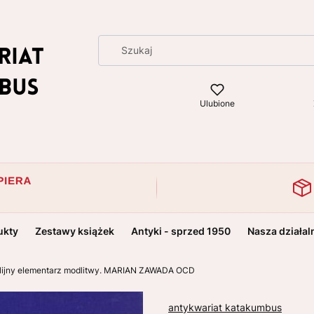
Ulubione
ukty
Zestawy książek
Antyki - sprzed 1950
Nasza działal
iblijny elementarz modlitwy. MARIAN ZAWADA OCD
antykwariat katakumbus