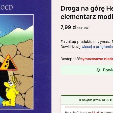
Droga na górę He
elementarz mod
Cena
7,99 zł
bez VAT
Za zakup produktu otrzymasz
Dowiedz się
więcej o programie
Dostępność:
tymczasowo nied
Powi
Brakuje Ci jeszcze
65 zł
do darmo