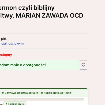
rmon czyli biblijny
litwy. MARIAN ZAWADA OCD
1 pkt
.
 lojalnościowym.
ostępny
adom mnie o dostępności
wej dostawy