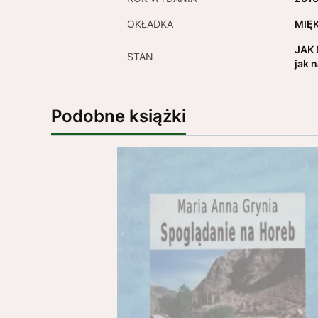
OKŁADKA
MIĘ
JAK 
STAN
jak 
Podobne książki