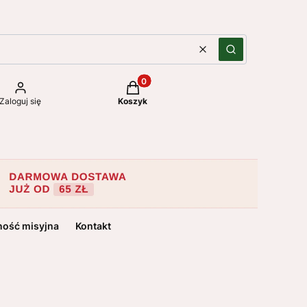
Wyczyść
Szukaj
Produkty w koszyku: 0. Zobacz szc
Zaloguj się
Koszyk
ność misyjna
Kontakt