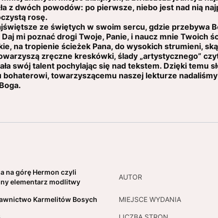
a z dwóch powodów: po pierwsze, niebo jest nad nią najpi
oczystą rosę.
świętsze ze świętych w swoim sercu, gdzie przebywa Bóg,
. Daj mi poznać drogi Twoje, Panie, i naucz mnie Twoich ś
, na tropienie ścieżek Pana, do wysokich strumieni, ską
owarzyszą zręczne kreskówki, ślady „artystycznego” czy
 swój talent pochylając się nad tekstem. Dzięki temu sło
ohaterowi, towarzyszącemu naszej lekturze nadaliśmy 
Boga.
a na górę Hermon czyli
AUTOR
ijny elementarz modlitwy
wnictwo Karmelitów Bosych
MIEJSCE WYDANIA
6
LICZBA STRON