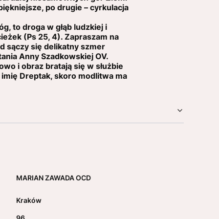
ękniejsze, po drugie – cyrkulacja
 to droga w głąb ludzkiej i
cieżek (Ps 25, 4). Zapraszam na
d sączy się delikatny szmer
tania Anny Szadkowskiej OV.
wo i obraz bratają się w służbie
imię Dreptak, skoro modlitwa ma
MARIAN ZAWADA OCD
Kraków
96