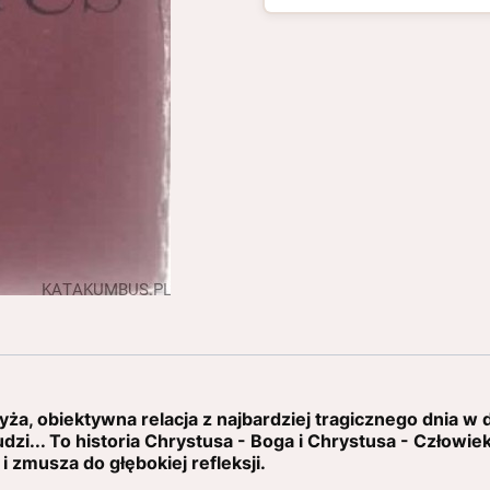
a, obiektywna relacja z najbardziej tragicznego dnia w dz
dzi... To historia Chrystusa - Boga i Chrystusa - Człowiek
i zmusza do głębokiej refleksji.