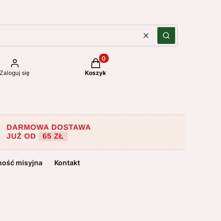
Wyczyść
Szukaj
Produkty w koszyku: 0. Zobacz szc
Zaloguj się
Koszyk
ność misyjna
Kontakt