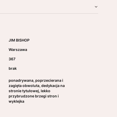
JIM BISHOP
Warszawa
367
brak
ponadrywana, poprzecierana i
zagięta obwoluta, dedykacja na
stronie tytułowej, lekko
przybrudzone brzegi stron i
wyklejka