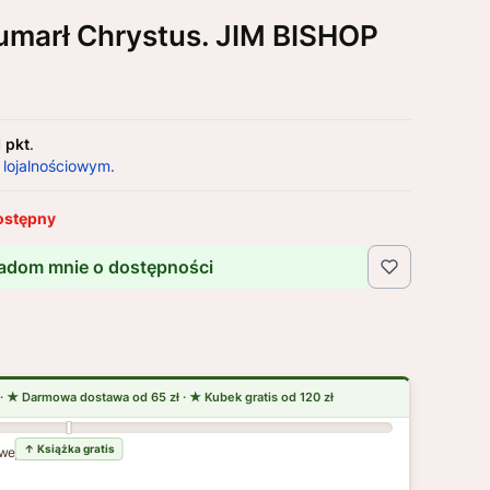
umarł Chrystus. JIM BISHOP
1 pkt
.
 lojalnościowym.
ostępny
adom mnie o dostępności
wej dostawy