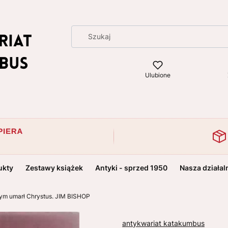
Ulubione
ukty
Zestawy książek
Antyki - sprzed 1950
Nasza działal
rym umarł Chrystus. JIM BISHOP
antykwariat katakumbus