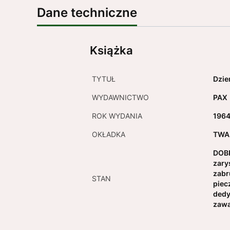
Dane techniczne
Książka
TYTUŁ
Dzie
WYDAWNICTWO
PAX
ROK WYDANIA
196
OKŁADKA
TWA
DOBR
zary
zabr
STAN
piec
dedy
zawa