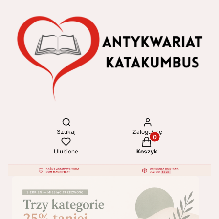
Otwórz wyszukiwarkę
Szukaj
Zaloguj się
Produkty w koszyku: 
Ulubione
Koszyk