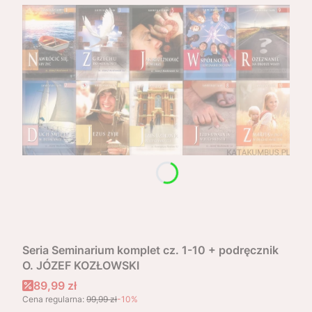
Seria Seminarium komplet cz. 1-10 + podręcznik
O. JÓZEF KOZŁOWSKI
Cena promocyjna
89,99 zł
Cena regularna:
99,99 zł
-10%