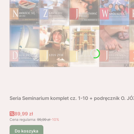
Seria Seminarium komplet cz. 1-10 + podręcznik O. 
Cena promocyjna
89,99 zł
Cena regularna:
99,99 zł
-10%
Do koszyka