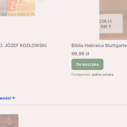
k O. JÓZEF KOZŁOWSKI
Biblia Hebraica Stuttgarte
Cena
99,99 zł
Do koszyka
Dostępność:
jedna sztuka
wości