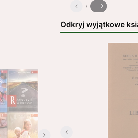
/
Slajd
z
Odkryj wyjątkowe ksi