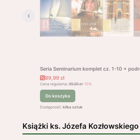
Seria Seminarium komplet cz. 1-10 + po
Cena promocyjna
89,99 zł
Cena regularna:
99,99 zł
-10%
Do koszyka
Dostępność:
kilka sztuk
Książki ks. Józefa Kozłowskiego