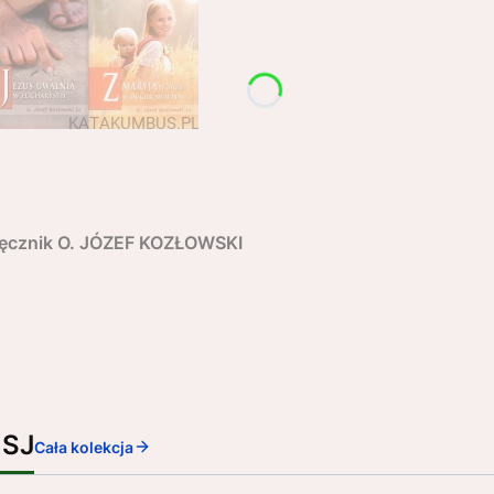
dręcznik O. JÓZEF KOZŁOWSKI
 SJ
Cała kolekcja