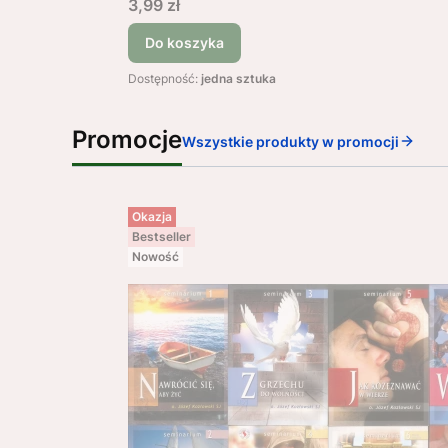
Cena
3,99 zł
Do koszyka
Dostępność:
jedna sztuka
Promocje
Wszystkie produkty w promocji
Okazja
Bestseller
Nowość