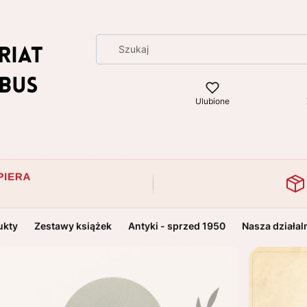
Ulubione
ukty
Zestawy książek
Antyki - sprzed 1950
Nasza działal