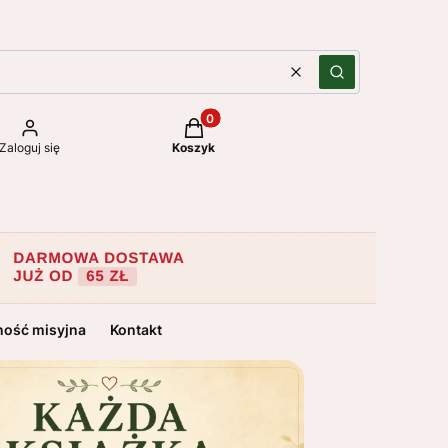
Wyczyść
Szukaj
Produkty w koszyku: 0. Zobacz szc
Zaloguj się
Koszyk
ność misyjna
Kontakt