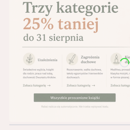
Naciśnij Enter lub spację, aby otworzyć stronę.