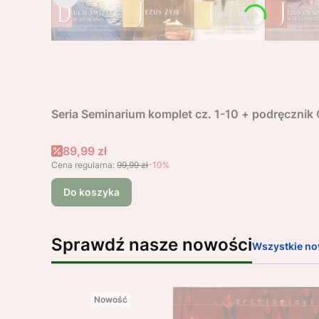
Seria Seminarium komplet cz. 1-10 + podręczni
Cena promocyjna
89,99 zł
Cena regularna:
99,99 zł
-10%
Do koszyka
Sprawdź nasze nowości
Wszystkie no
Nowość