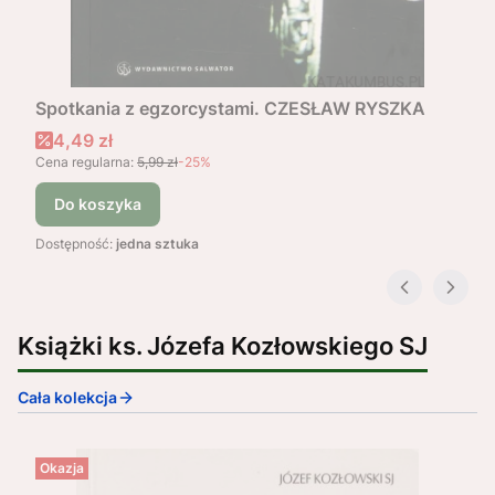
Spotkania z egzorcystami. CZESŁAW RYSZKA
Cena promocyjna
4,49 zł
Cena regularna:
5,99 zł
-25%
Do koszyka
Dostępność:
jedna sztuka
Książki ks. Józefa Kozłowskiego SJ
Cała kolekcja
Okazja