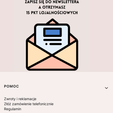
Linki w stopce
POMOC
Zwroty i reklamacje
Złóż zamówienie telefonicznie
Regulamin