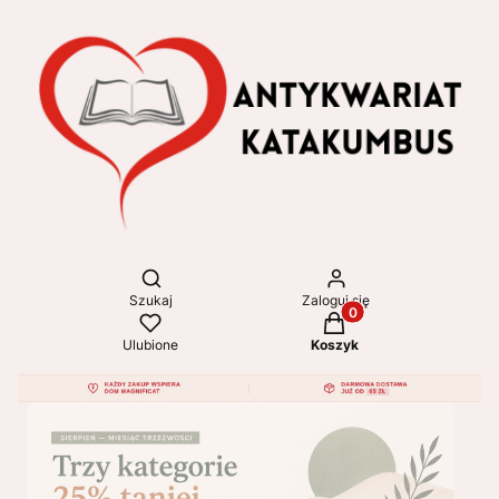
Otwórz wyszukiwarkę
Szukaj
Zaloguj się
Produkty w koszyku: 
Ulubione
Koszyk