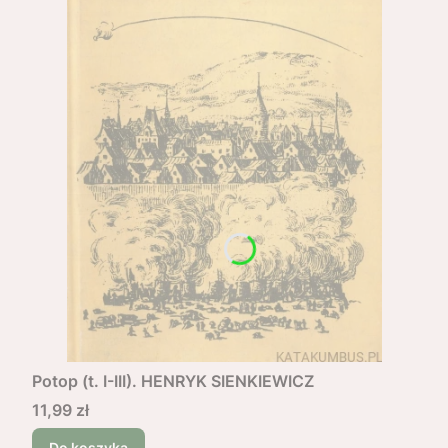
Potop (t. I-III). HENRYK SIENKIEWICZ
Cena
11,99 zł
Do koszyka