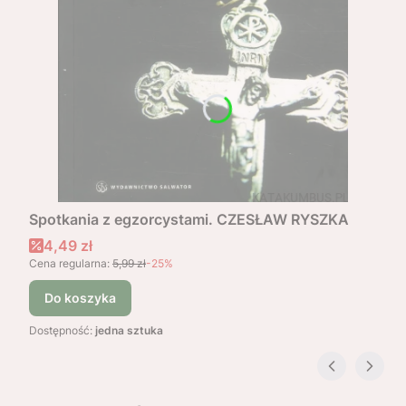
Spotkania z egzorcystami. CZESŁAW RYSZKA
Cena promocyjna
4,49 zł
Cena regularna:
5,99 zł
-25%
Do koszyka
Dostępność:
jedna sztuka