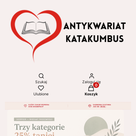
Otwórz wyszukiwarkę
Szukaj
Zaloguj się
Produkty w koszyku: 
Ulubione
Koszyk