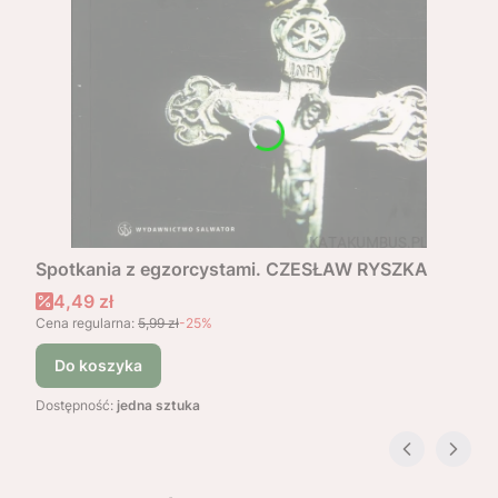
Spotkania z egzorcystami. CZESŁAW RYSZKA
Cena promocyjna
4,49 zł
Cena regularna:
5,99 zł
-25%
Do koszyka
Dostępność:
jedna sztuka