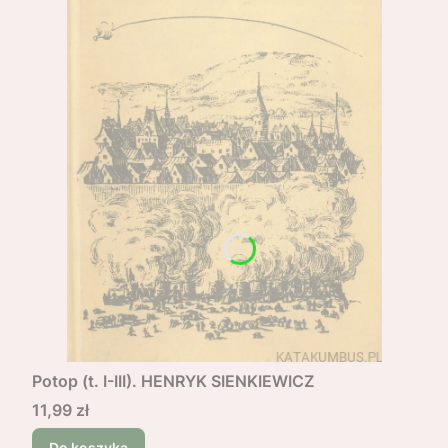
Potop (t. I-III). HENRYK SIENKIEWICZ
Cena
11,99 zł
Do koszyka