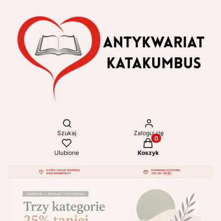
Otwórz wyszukiwarkę
Szukaj
Zaloguj się
Produkty w koszyku: 
Ulubione
Koszyk