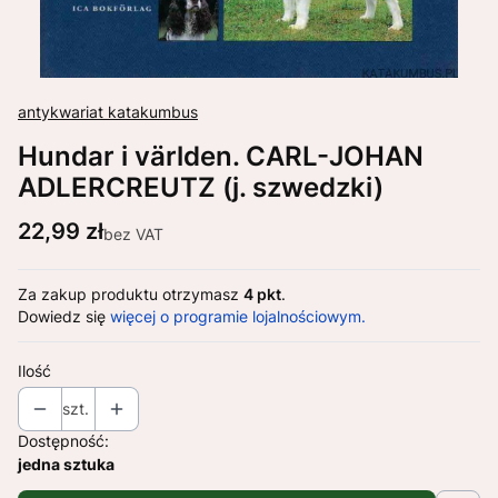
antykwariat katakumbus
Hundar i världen. CARL-JOHAN
ADLERCREUTZ (j. szwedzki)
Cena
22,99 zł
bez VAT
Za zakup produktu otrzymasz
4 pkt
.
Dowiedz się
więcej o programie lojalnościowym.
Ilość
szt.
Dostępność:
jedna sztuka