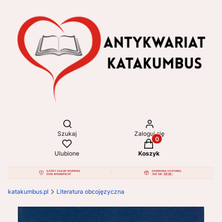
Otwórz wyszukiwarkę
Szukaj
Zaloguj się
Produkty w koszyku: 
Ulubione
Koszyk
katakumbus.pl
Literatura obcojęzyczna