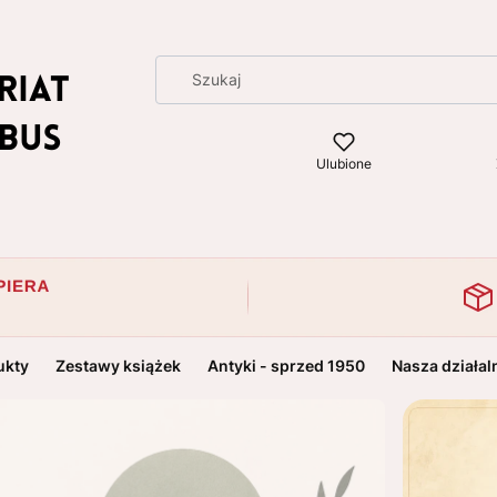
Ulubione
ukty
Zestawy książek
Antyki - sprzed 1950
Nasza działal