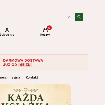
Wyczyść
Szukaj
Produkty w koszyku: 0. Zobacz szc
Zaloguj się
Koszyk
ność misyjna
Kontakt