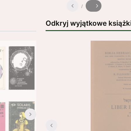
/
Slajd
z
Odkryj wyjątkowe książk