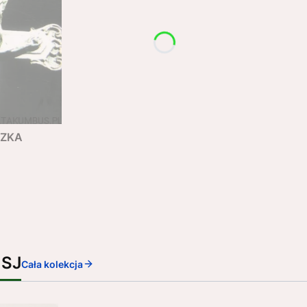
SZKA
 SJ
Cała kolekcja