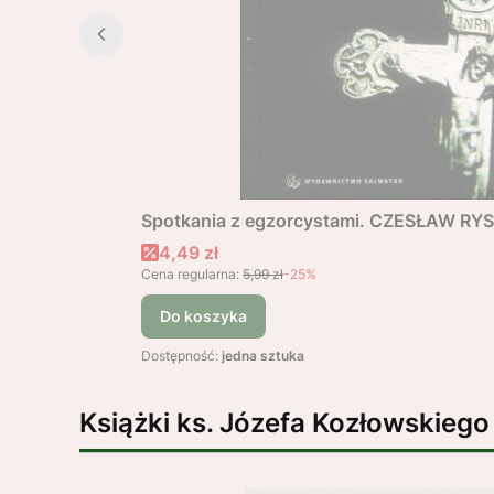
Spotkania z egzorcystami. CZESŁAW RY
Cena promocyjna
4,49 zł
Cena regularna:
5,99 zł
-25%
Do koszyka
Dostępność:
jedna sztuka
Książki ks. Józefa Kozłowskiego