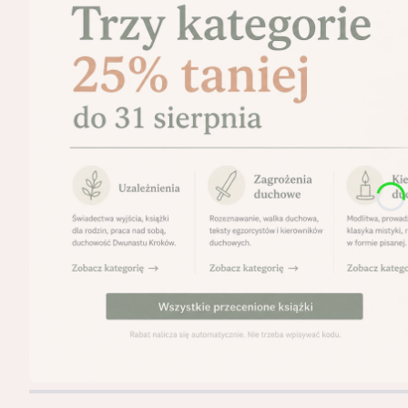
Naciśnij Enter lub spację, aby otworzyć stronę.