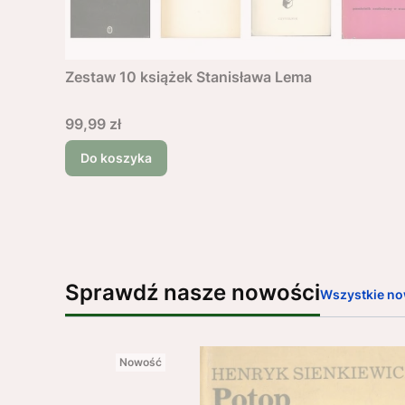
Zestaw 10 książek Stanisława Lema
Cena
99,99 zł
Do koszyka
Sprawdź nasze nowości
Wszystkie no
Nowość