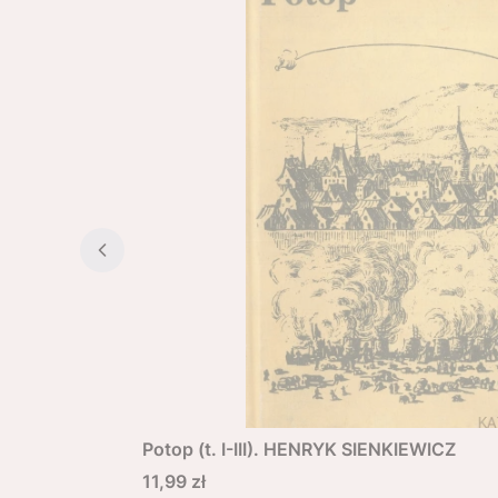
Potop (t. I-III). HENRYK SIENKIEWICZ
Cena
11,99 zł