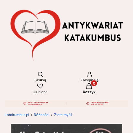
Otwórz wyszukiwarkę
Szukaj
Zaloguj się
Produkty w koszyku: 
Ulubione
Koszyk
katakumbus.pl
Różności
Złote myśli