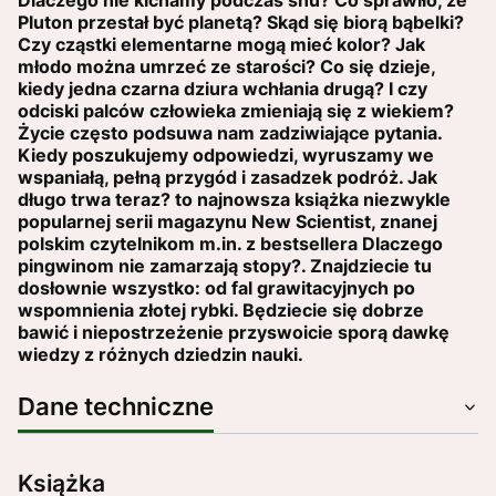
Pluton przestał być planetą? Skąd się biorą bąbelki?
Czy cząstki elementarne mogą mieć kolor? Jak
młodo można umrzeć ze starości? Co się dzieje,
kiedy jedna czarna dziura wchłania drugą? I czy
odciski palców człowieka zmieniają się z wiekiem?
Życie często podsuwa nam zadziwiające pytania.
Kiedy poszukujemy odpowiedzi, wyruszamy we
wspaniałą, pełną przygód i zasadzek podróż. Jak
długo trwa teraz? to najnowsza książka niezwykle
popularnej serii magazynu New Scientist, znanej
polskim czytelnikom m.in. z bestsellera Dlaczego
pingwinom nie zamarzają stopy?. Znajdziecie tu
dosłownie wszystko: od fal grawitacyjnych po
wspomnienia złotej rybki. Będziecie się dobrze
bawić i niepostrzeżenie przyswoicie sporą dawkę
wiedzy z różnych dziedzin nauki.
Dane techniczne
Książka