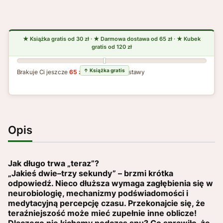
Brakuje Ci jeszcze
65 zł
do darmowej dostawy
Opis
Jak długo trwa „teraz”?
„Jakieś dwie–trzy sekundy” – brzmi krótka
odpowiedź. Nieco dłuższa wymaga zagłębienia się w
neurobiologię, mechanizmy podświadomości i
medytacyjną percepcję czasu. Przekonajcie się, że
teraźniejszość może mieć zupełnie inne oblicze!
Dlaczego nie kichamy podczas snu? Co sprawiło, że