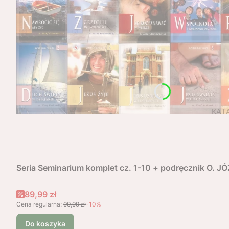
Seria Seminarium komplet cz. 1-10 + podręcznik O. 
Cena promocyjna
89,99 zł
Cena regularna:
99,99 zł
-10%
Do koszyka