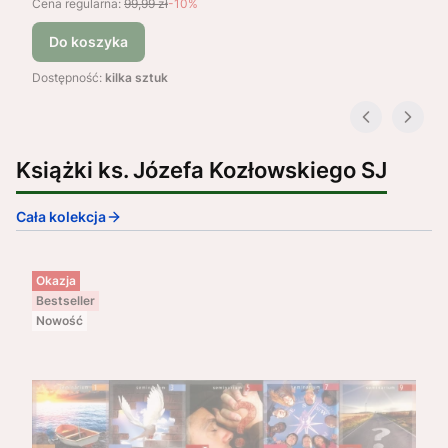
Cena regularna:
99,99 zł
-10%
Do koszyka
Dostępność:
kilka sztuk
Książki ks. Józefa Kozłowskiego SJ
Cała kolekcja
Okazja
Bestseller
Nowość