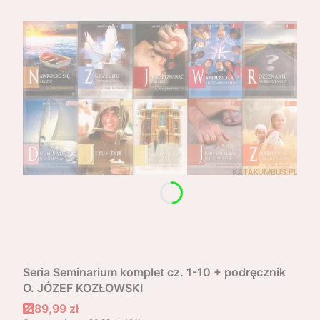
Seria Seminarium komplet cz. 1-10 + podręcznik
O. JÓZEF KOZŁOWSKI
Cena promocyjna
89,99 zł