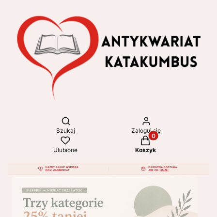
Otwórz wyszukiwarkę
Szukaj
Zaloguj się
Produkty w koszyku: 
Ulubione
Koszyk