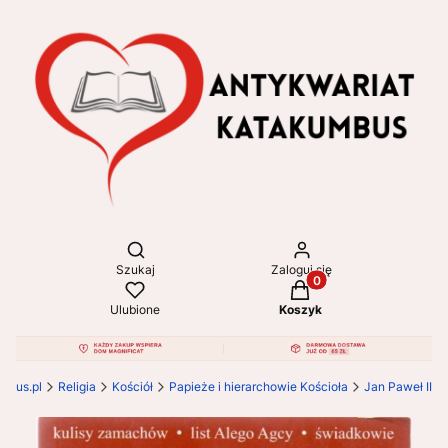
Otwórz wyszukiwarkę
Szukaj
Zaloguj się
Produkty w koszyku: 
Ulubione
Koszyk
mbus.pl
Religia
Kościół
Papieże i hierarchowie Kościoła
Jan Paweł II