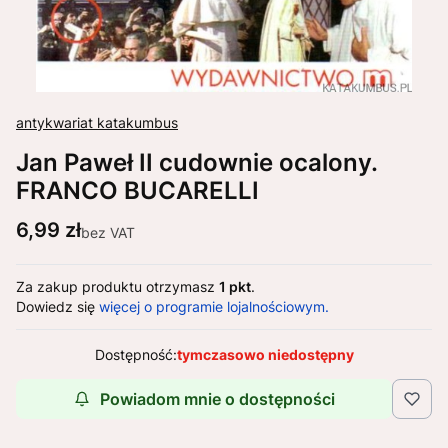
antykwariat katakumbus
Jan Paweł II cudownie ocalony.
FRANCO BUCARELLI
Cena
6,99 zł
bez VAT
Za zakup produktu otrzymasz
1 pkt
.
Dowiedz się
więcej o programie lojalnościowym.
Dostępność:
tymczasowo niedostępny
Powiadom mnie o dostępności