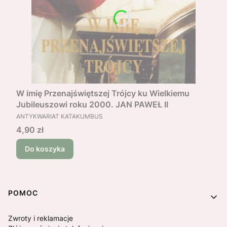
W imię Przenajświętszej Trójcy ku Wielkiemu
Jubileuszowi roku 2000. JAN PAWEŁ II
PRODUCENT
ANTYKWARIAT KATAKUMBUS
Cena
4,90 zł
Do koszyka
Linki w stopce
POMOC
Zwroty i reklamacje