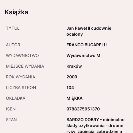
Książka
TYTUŁ
Jan Paweł II cudownie
ocalony
AUTOR
FRANCO BUCARELLI
WYDAWNICTWO
Wydawnictwo M
MIEJSCE WYDANIA
Kraków
ROK WYDANIA
2009
LICZBA STRON
104
OKŁADKA
MIĘKKA
ISBN
9788375951370
STAN
BARDZO DOBRY - minimalne
ślady użytkowania - drobne
rysy, zagięcia, zabrudzenia