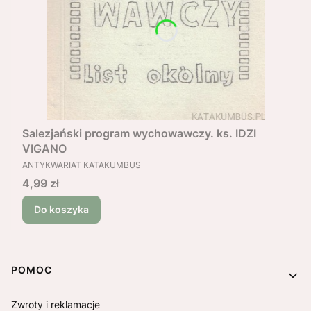
Salezjański program wychowawczy. ks. IDZI
VIGANO
PRODUCENT
ANTYKWARIAT KATAKUMBUS
Cena
4,99 zł
Do koszyka
Linki w stopce
POMOC
Zwroty i reklamacje