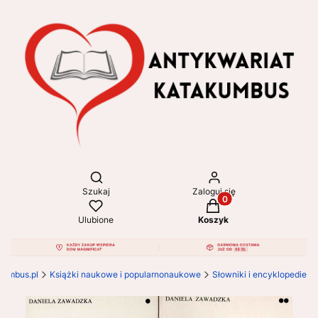
Otwórz wyszukiwarkę
Szukaj
Zaloguj się
Produkty w koszyku: 
Ulubione
Koszyk
kumbus.pl
Książki naukowe i popularnonaukowe
Słowniki i encyklopedie