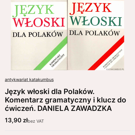
antykwariat katakumbus
Język włoski dla Polaków.
Komentarz gramatyczny i klucz do
ćwiczeń. DANIELA ZAWADZKA
Cena
13,90 zł
bez VAT