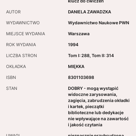
klucz do ćwiczeń
AUTOR
DANIELA ZAWADZKA
WYDAWNICTWO
Wydawnictwo Naukowe PWN
MIEJSCE WYDANIA
Warszawa
ROK WYDANIA
1994
LICZBA STRON
Tom I: 288, Tom II: 314
OKŁADKA
MIĘKKA
ISBN
8301103698
STAN
DOBRY - mogą wystąpić
widoczne zarysowania,
zagięcia, zabrudzenia okładki
i kartek, pieczątki
biblioteczne lub dedykacje
nie wpływające na zawartość
i jakość czytania
UWAGI
nieznacznie przybrudzona,