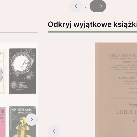
/
Slajd
z
Odkryj wyjątkowe książk