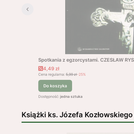
Spotkania z egzorcystami. CZESŁAW RY
Cena promocyjna
4,49 zł
Cena regularna:
5,99 zł
-25%
Do koszyka
Dostępność:
jedna sztuka
Książki ks. Józefa Kozłowskiego