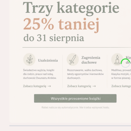
Naciśnij Enter lub spację, aby otworzyć stronę.