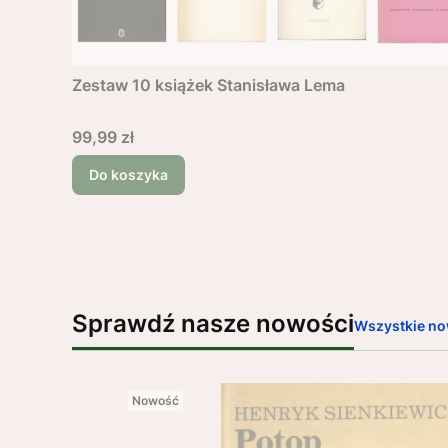
Zestaw 10 książek Stanisława Lema
Cena
99,99 zł
Do koszyka
Sprawdź nasze nowości
Wszystkie no
Nowość