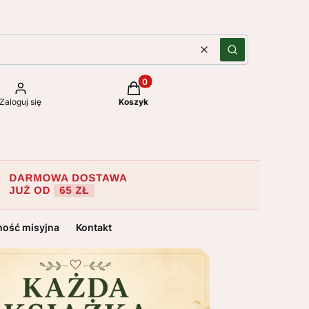
Wyczyść
Szukaj
Produkty w koszyku: 0. Zobacz szc
Zaloguj się
Koszyk
ność misyjna
Kontakt