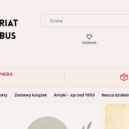
Ulubione
ukty
Zestawy książek
Antyki - sprzed 1950
Nasza działal