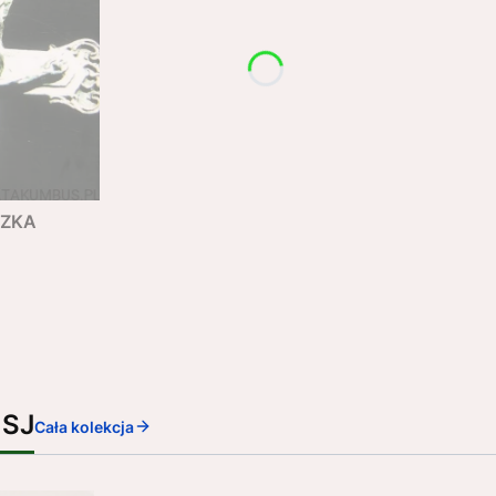
SZKA
 SJ
Cała kolekcja