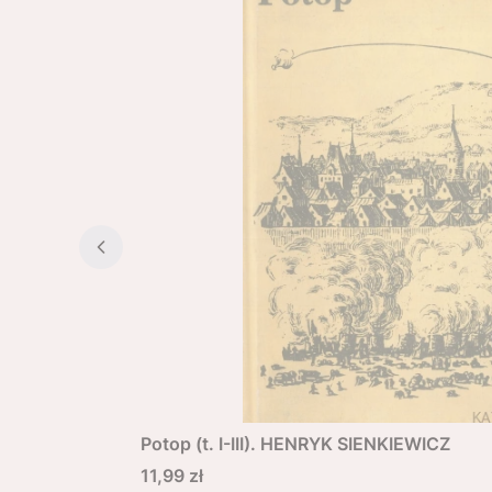
Potop (t. I-III). HENRYK SIENKIEWICZ
Cena
11,99 zł