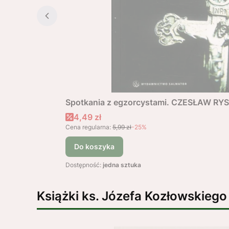
Spotkania z egzorcystami. CZESŁAW RY
Cena promocyjna
4,49 zł
Cena regularna:
5,99 zł
-25%
Do koszyka
Dostępność:
jedna sztuka
Książki ks. Józefa Kozłowskiego