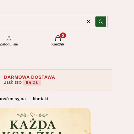
Wyczyść
Szukaj
Produkty w koszyku: 0. Zobacz szc
Zaloguj się
Koszyk
ność misyjna
Kontakt