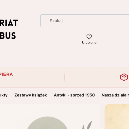
Ulubione
ukty
Zestawy książek
Antyki - sprzed 1950
Nasza działal