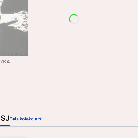
SZKA
 SJ
Cała kolekcja