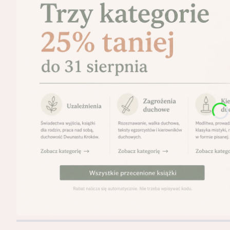
Naciśnij Enter lub spację, aby otworzyć stronę.