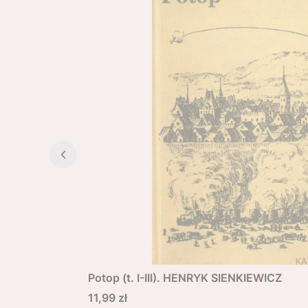
Potop (t. I-III). HENRYK SIENKIEWICZ
Cena
11,99 zł