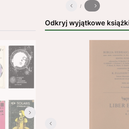
/
Slajd
z
Odkryj wyjątkowe książk