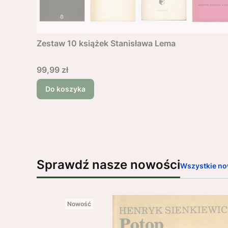
Zestaw 10 książek Stanisława Lema
Cena
99,99 zł
Do koszyka
Sprawdź nasze nowości
Wszystkie no
Nowość