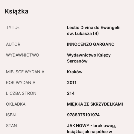
Książka
TYTUŁ
Lectio Divina do Ewangelii
św. Łukasza (4)
AUTOR
INNOCENZO GARGANO
WYDAWNICTWO
Wydawnictwo Księży
Sercanów
MIEJSCE WYDANIA
Kraków
ROK WYDANIA
2011
LICZBA STRON
214
OKŁADKA
MIĘKKA ZE SKRZYDEŁKAMI
ISBN
9788375191974
STAN
JAK NOWY - brak uwag,
książka jak na półce w