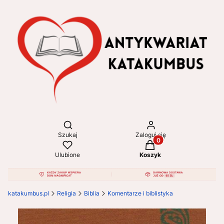
Otwórz wyszukiwarkę
Szukaj
Zaloguj się
Produkty w koszyku: 
Ulubione
Koszyk
katakumbus.pl
Religia
Biblia
Komentarze i biblistyka