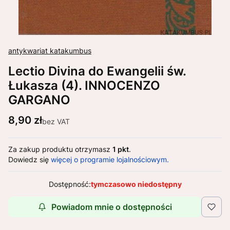
antykwariat katakumbus
Lectio Divina do Ewangelii św.
Łukasza (4). INNOCENZO
GARGANO
Cena
8,90 zł
bez VAT
Za zakup produktu otrzymasz
1 pkt
.
Dowiedz się
więcej o programie lojalnościowym.
Dostępność:
tymczasowo niedostępny
Powiadom mnie o dostępności