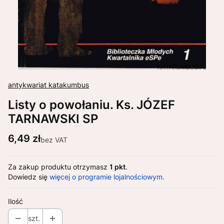
antykwariat katakumbus
Listy o powołaniu. Ks. JÓZEF
TARNAWSKI SP
Cena
6,49 zł
bez VAT
Za zakup produktu otrzymasz
1 pkt
.
Dowiedz się
więcej o programie lojalnościowym.
Ilość
szt.