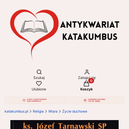
Otwórz wyszukiwarkę
Szukaj
Zaloguj się
Produkty w koszyku: 
Ulubione
Koszyk
katakumbus.pl
Religia
Wiara
Życie duchowe