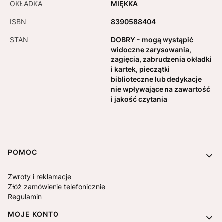
OKŁADKA
MIĘKKA
ISBN
8390588404
STAN
DOBRY - mogą wystąpić
widoczne zarysowania,
zagięcia, zabrudzenia okładki
i kartek, pieczątki
biblioteczne lub dedykacje
nie wpływające na zawartość
i jakość czytania
Linki w stopce
POMOC
Zwroty i reklamacje
Złóż zamówienie telefonicznie
Regulamin
MOJE KONTO