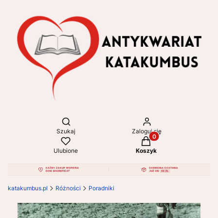
Otwórz wyszukiwarkę
Szukaj
Zaloguj się
Produkty w koszyku: 
Ulubione
Koszyk
katakumbus.pl
Różności
Poradniki