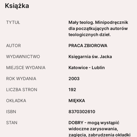
Książka
TYTUŁ
Mały teolog. Minipodręcznik
dla początkujących autorów
teologicznych dzieł.
AUTOR
PRACA ZBIOROWA
WYDAWNICTWO
Księgarnia św. Jacka
MIEJSCE WYDANIA
Katowice - Lublin
ROK WYDANIA
2003
LICZBA STRON
192
OKŁADKA
MIĘKKA
ISBN
8370302610
STAN
DOBRY - mogą wystąpić
widoczne zarysowania,
zagięcia, zabrudzenia okładki