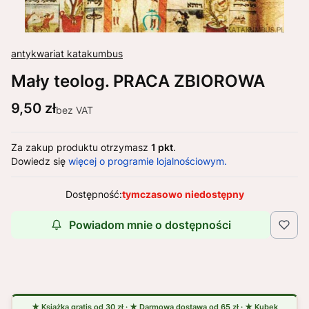
antykwariat katakumbus
Mały teolog. PRACA ZBIOROWA
Cena
9,50 zł
bez VAT
Za zakup produktu otrzymasz
1 pkt
.
Dowiedz się
więcej o programie lojalnościowym.
Dostępność:
tymczasowo niedostępny
Powiadom mnie o dostępności