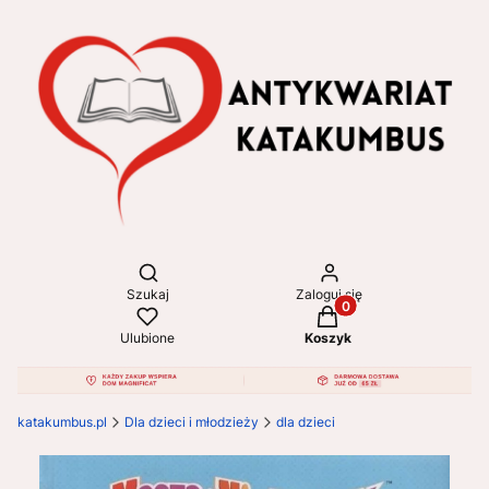
Otwórz wyszukiwarkę
Szukaj
Zaloguj się
Produkty w koszyku: 
Ulubione
Koszyk
katakumbus.pl
Dla dzieci i młodzieży
dla dzieci