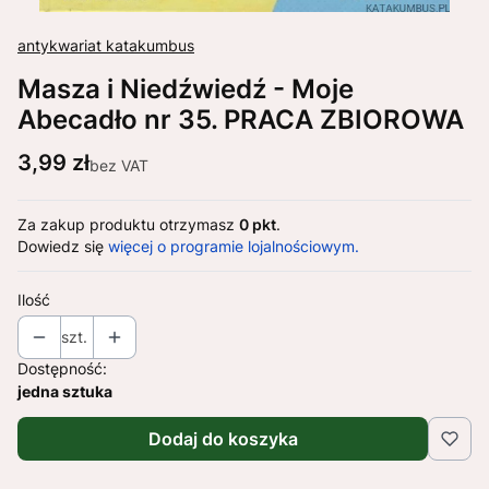
antykwariat katakumbus
Masza i Niedźwiedź - Moje
Abecadło nr 35. PRACA ZBIOROWA
Cena
3,99 zł
bez VAT
Za zakup produktu otrzymasz
0 pkt
.
Dowiedz się
więcej o programie lojalnościowym.
Ilość
szt.
Dostępność:
jedna sztuka
Dodaj do koszyka