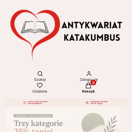
Otwórz wyszukiwarkę
Szukaj
Zaloguj się
Produkty w koszyku: 
Ulubione
Koszyk