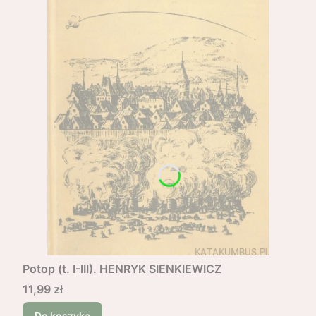
Potop (t. I-III). HENRYK SIENKIEWICZ
Cena
11,99 zł
Do koszyka