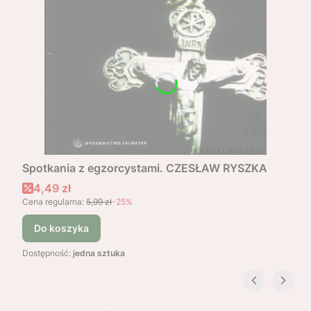
Spotkania z egzorcystami. CZESŁAW RYSZKA
Cena promocyjna
4,49 zł
Cena regularna:
5,99 zł
-25%
Do koszyka
Dostępność:
jedna sztuka