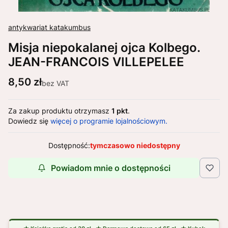
antykwariat katakumbus
Misja niepokalanej ojca Kolbego.
JEAN-FRANCOIS VILLEPELEE
Cena
8,50 zł
bez VAT
Za zakup produktu otrzymasz
1 pkt
.
Dowiedz się
więcej o programie lojalnościowym.
Dostępność:
tymczasowo niedostępny
Powiadom mnie o dostępności