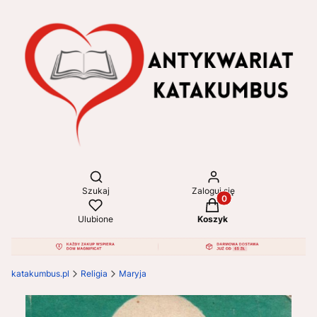
Otwórz wyszukiwarkę
Szukaj
Zaloguj się
Produkty w koszyku: 
Ulubione
Koszyk
katakumbus.pl
Religia
Maryja