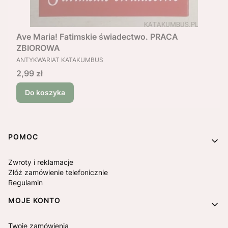
Ave Maria! Fatimskie świadectwo. PRACA
ZBIOROWA
PRODUCENT
ANTYKWARIAT KATAKUMBUS
Cena
2,99 zł
Do koszyka
Linki w stopce
POMOC
Zwroty i reklamacje
Złóż zamówienie telefonicznie
Regulamin
MOJE KONTO
Twoje zamówienia