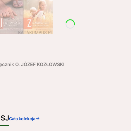
dręcznik O. JÓZEF KOZŁOWSKI
 SJ
Cała kolekcja