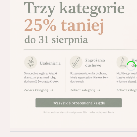
Naciśnij Enter lub spację, aby otworzyć stronę.