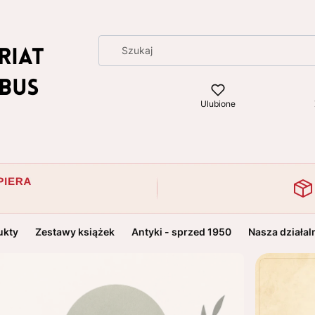
Ulubione
ukty
Zestawy książek
Antyki - sprzed 1950
Nasza działal