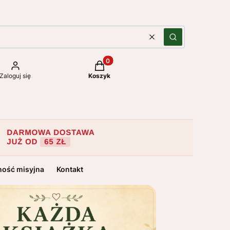
Wyczyść
Szukaj
Produkty w koszyku: 0. Zobacz szc
Zaloguj się
Koszyk
ność misyjna
Kontakt