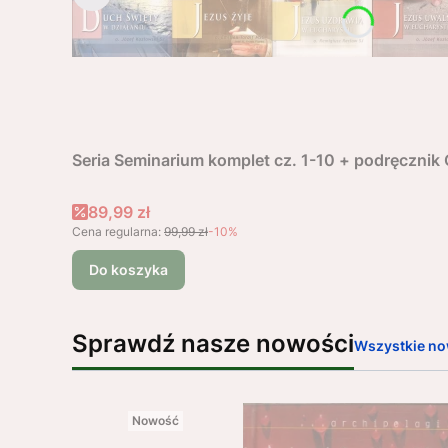
Seria Seminarium komplet cz. 1-10 + podręczni
Cena promocyjna
89,99 zł
Cena regularna:
99,99 zł
-10%
Do koszyka
Sprawdź nasze nowości
Wszystkie no
Nowość