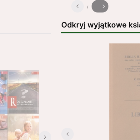
/
Slajd
z
Odkryj wyjątkowe ksi