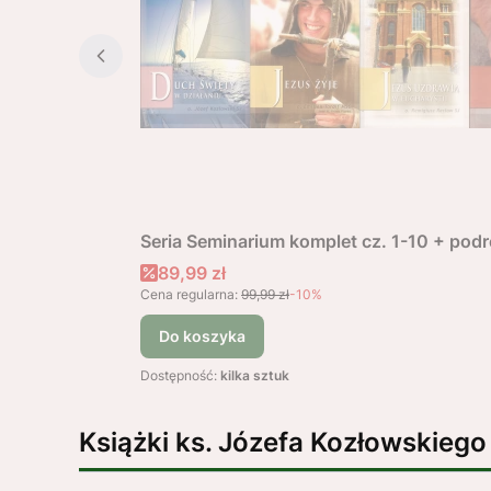
Seria Seminarium komplet cz. 1-10 + po
Cena promocyjna
89,99 zł
Cena regularna:
99,99 zł
-10%
Do koszyka
Dostępność:
kilka sztuk
Książki ks. Józefa Kozłowskiego