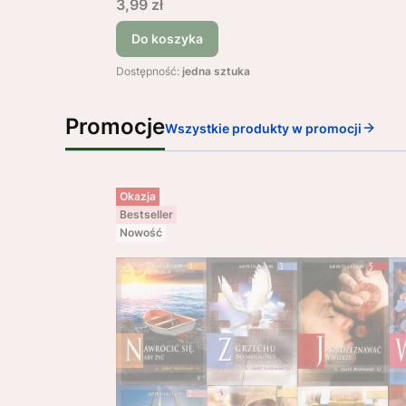
Cena
3,99 zł
Do koszyka
Dostępność:
jedna sztuka
Promocje
Wszystkie produkty w promocji
Okazja
Bestseller
Nowość