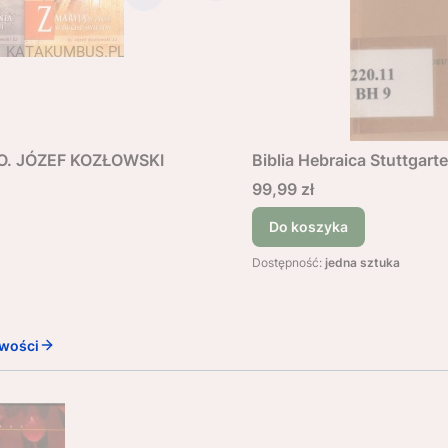
k O. JÓZEF KOZŁOWSKI
Biblia Hebraica Stuttgarte
Cena
99,99 zł
Do koszyka
Dostępność:
jedna sztuka
wości