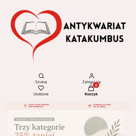
Otwórz wyszukiwarkę
Szukaj
Zaloguj się
Produkty w koszyku: 
Ulubione
Koszyk