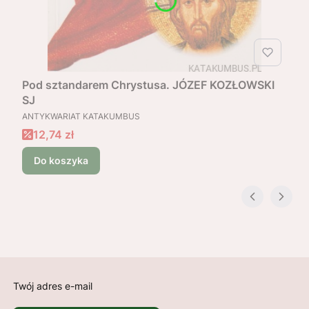
Pod sztandarem Chrystusa. JÓZEF KOZŁOWSKI
SJ
PRODUCENT
ANTYKWARIAT KATAKUMBUS
Cena promocyjna
12,74 zł
Do koszyka
Twój adres e-mail