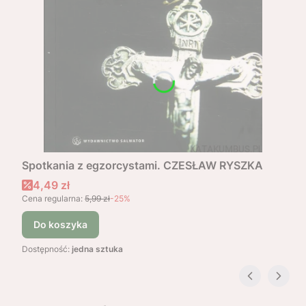
Spotkania z egzorcystami. CZESŁAW RYSZKA
Cena promocyjna
4,49 zł
Cena regularna:
5,99 zł
-25%
Do koszyka
Dostępność:
jedna sztuka