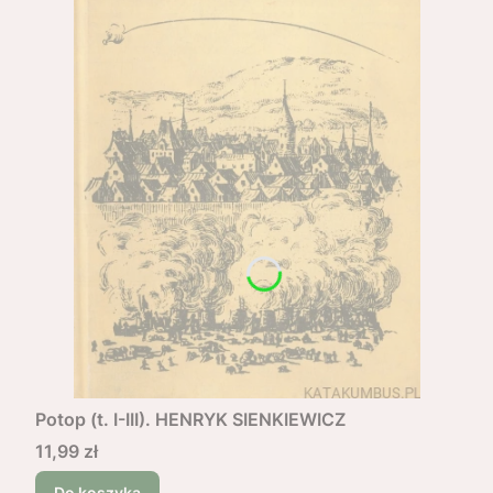
Potop (t. I-III). HENRYK SIENKIEWICZ
Cena
11,99 zł
Do koszyka