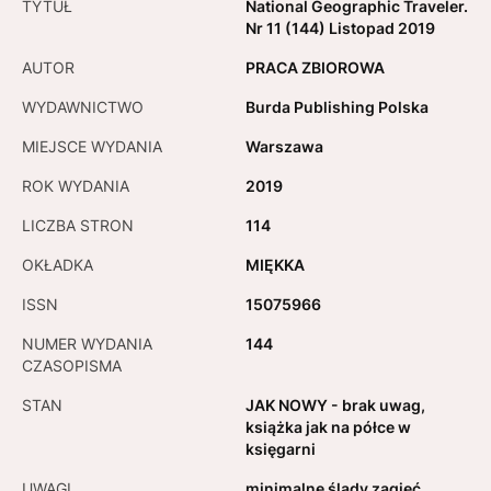
TYTUŁ
National Geographic Traveler.
Nr 11 (144) Listopad 2019
AUTOR
PRACA ZBIOROWA
WYDAWNICTWO
Burda Publishing Polska
MIEJSCE WYDANIA
Warszawa
ROK WYDANIA
2019
LICZBA STRON
114
OKŁADKA
MIĘKKA
ISSN
15075966
NUMER WYDANIA
144
CZASOPISMA
STAN
JAK NOWY - brak uwag,
książka jak na półce w
księgarni
UWAGI
minimalne ślady zagięć