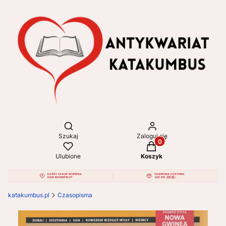
Otwórz wyszukiwarkę
Szukaj
Zaloguj się
Produkty w koszyku: 
Ulubione
Koszyk
katakumbus.pl
Czasopisma