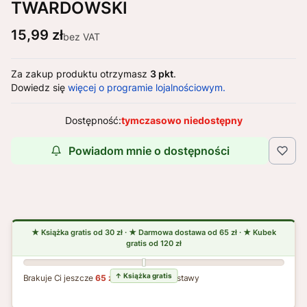
TWARDOWSKI
Cena
15,99 zł
bez VAT
Za zakup produktu otrzymasz
3 pkt
.
Dowiedz się
więcej o programie lojalnościowym.
Dostępność:
tymczasowo niedostępny
Powiadom mnie o dostępności
Brakuje Ci jeszcze
65 zł
do darmowej dostawy