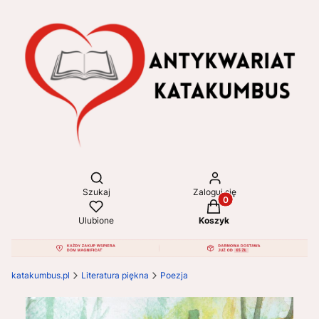
Otwórz wyszukiwarkę
Szukaj
Zaloguj się
Produkty w koszyku: 
Ulubione
Koszyk
katakumbus.pl
Literatura piękna
Poezja