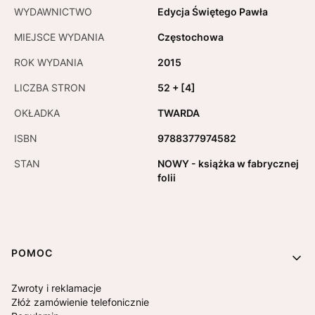
WYDAWNICTWO
Edycja Świętego Pawła
MIEJSCE WYDANIA
Częstochowa
ROK WYDANIA
2015
LICZBA STRON
52 + [4]
OKŁADKA
TWARDA
ISBN
9788377974582
STAN
NOWY - książka w fabrycznej
folii
Linki w stopce
POMOC
Zwroty i reklamacje
Złóż zamówienie telefonicznie