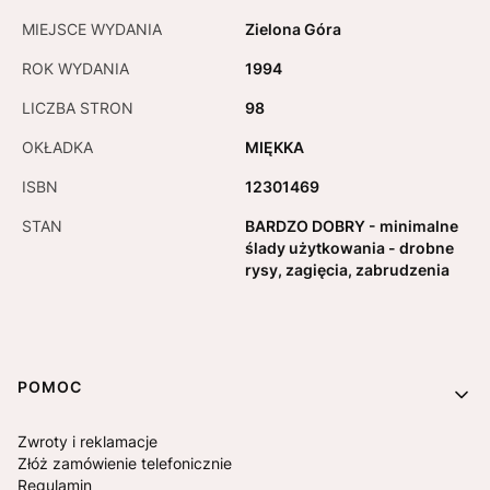
MIEJSCE WYDANIA
Zielona Góra
ROK WYDANIA
1994
LICZBA STRON
98
OKŁADKA
MIĘKKA
ISBN
12301469
STAN
BARDZO DOBRY - minimalne
ślady użytkowania - drobne
rysy, zagięcia, zabrudzenia
Linki w stopce
POMOC
Zwroty i reklamacje
Złóż zamówienie telefonicznie
Regulamin