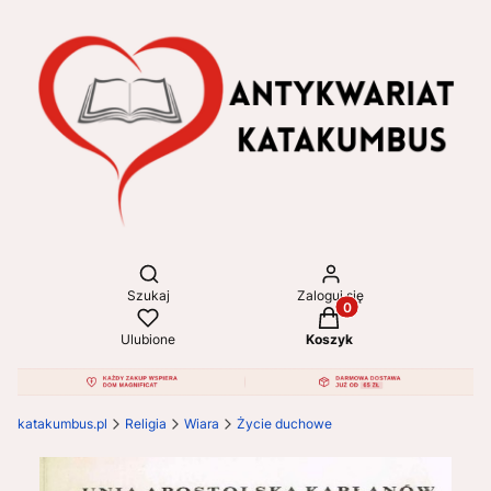
Otwórz wyszukiwarkę
Szukaj
Zaloguj się
Produkty w koszyku: 
Ulubione
Koszyk
katakumbus.pl
Religia
Wiara
Życie duchowe