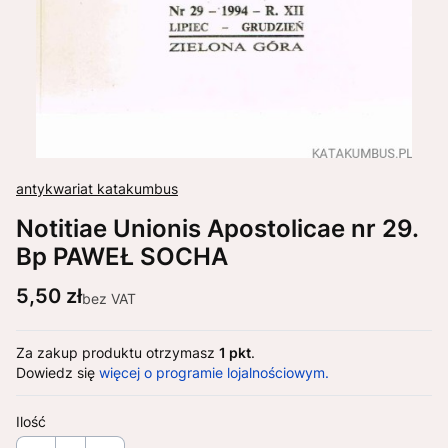
antykwariat katakumbus
Notitiae Unionis Apostolicae nr 29.
Bp PAWEŁ SOCHA
Cena
5,50 zł
bez VAT
Za zakup produktu otrzymasz
1 pkt
.
Dowiedz się
więcej o programie lojalnościowym.
Ilość