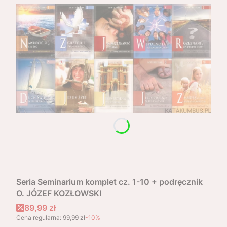
Seria Seminarium komplet cz. 1-10 + podręcznik
O. JÓZEF KOZŁOWSKI
Cena promocyjna
89,99 zł
Cena regularna:
99,99 zł
-10%