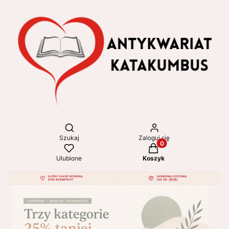
Otwórz wyszukiwarkę
Szukaj
Zaloguj się
Produkty w koszyku: 
Ulubione
Koszyk