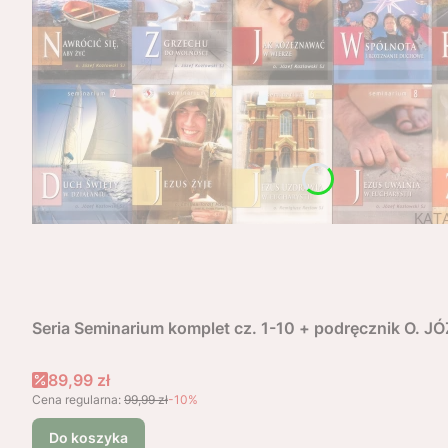
Seria Seminarium komplet cz. 1-10 + podręcznik O. 
Cena promocyjna
89,99 zł
Cena regularna:
99,99 zł
-10%
Do koszyka