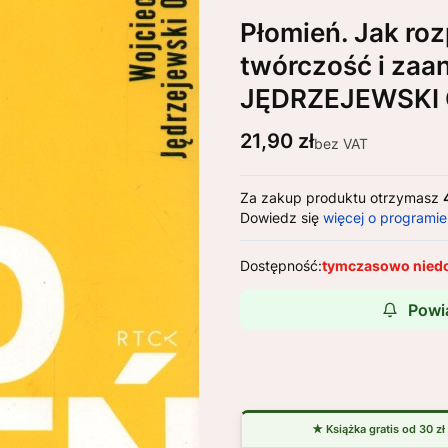
Płomień. Jak roz
twórczość i za
JĘDRZEJEWSKI
Cena
21,90 zł
bez VAT
Za zakup produktu otrzymasz
Dowiedz się
więcej o programie
Dostępność:
tymczasowo nied
Powi