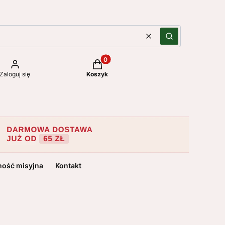
Wyczyść
Szukaj
Produkty w koszyku: 0. Zobacz szc
Zaloguj się
Koszyk
ność misyjna
Kontakt