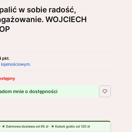
palić w sobie radość,
angażowanie. WOJCIECH
 OP
4 pkt
.
 lojalnościowym.
ostępny
adom mnie o dostępności