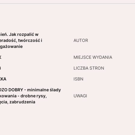
ień. Jak rozpalić w
eradość, twórczość i
AUTOR
ngażowanie
K
MIEJSCE WYDANIA
3
LICZBA STRON
KKA
ISBN
ZO DOBRY - minimalne ślady
kowania - drobne rysy,
UWAGI
ęcia, zabrudzenia