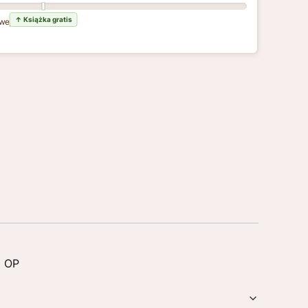
wej dostawy
I OP