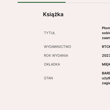
Książka
Płom
TYTUŁ
sobi
zaa
WYDAWNICTWO
RTC
ROK WYDANIA
202
OKŁADKA
MIĘ
BARD
STAN
użyt
zagi