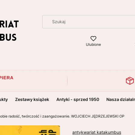
Ulubione
ukty
Zestawy książek
Antyki - sprzed 1950
Nasza działal
w sobie radość, twórczość i zaangażowanie. WOJCIECH JĘDRZEJEWSKI OP
antykwariat katakumbus