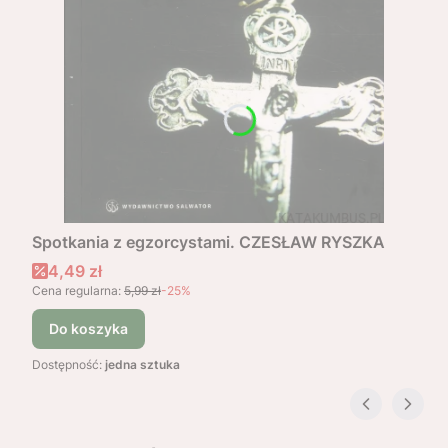
Spotkania z egzorcystami. CZESŁAW RYSZKA
Cena promocyjna
4,49 zł
Cena regularna:
5,99 zł
-25%
Do koszyka
Dostępność:
jedna sztuka