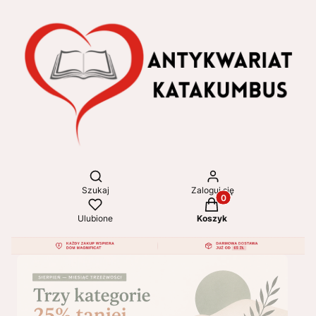
Otwórz wyszukiwarkę
Szukaj
Zaloguj się
Produkty w koszyku: 
Ulubione
Koszyk