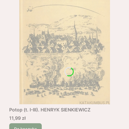
Potop (t. I-III). HENRYK SIENKIEWICZ
Cena
11,99 zł
Do koszyka