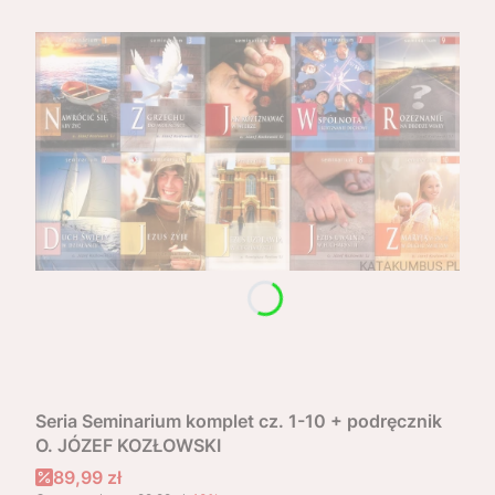
Seria Seminarium komplet cz. 1-10 + podręcznik
O. JÓZEF KOZŁOWSKI
Cena promocyjna
89,99 zł