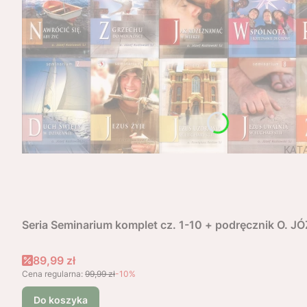
Seria Seminarium komplet cz. 1-10 + podręcznik O. 
Cena promocyjna
89,99 zł
Cena regularna:
99,99 zł
-10%
Do koszyka