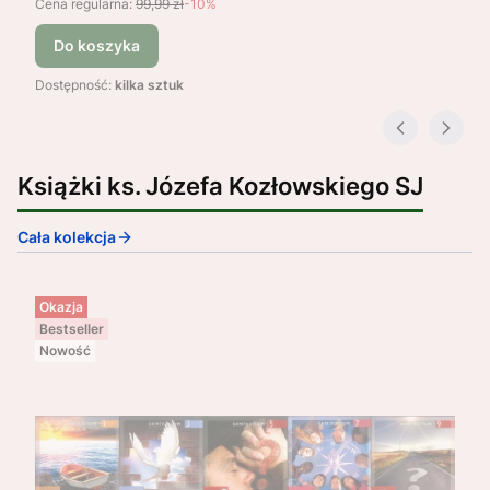
Cena regularna:
99,99 zł
-10%
Do koszyka
Dostępność:
kilka sztuk
Książki ks. Józefa Kozłowskiego SJ
Cała kolekcja
Okazja
Bestseller
Nowość