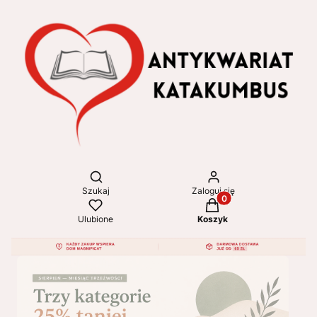
Otwórz wyszukiwarkę
Szukaj
Zaloguj się
Produkty w koszyku: 
Ulubione
Koszyk