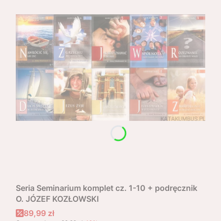
Seria Seminarium komplet cz. 1-10 + podręcznik
O. JÓZEF KOZŁOWSKI
Cena promocyjna
89,99 zł