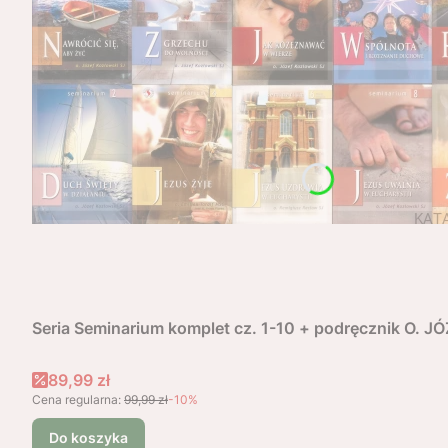
Seria Seminarium komplet cz. 1-10 + podręcznik O. 
Cena promocyjna
89,99 zł
Cena regularna:
99,99 zł
-10%
Do koszyka