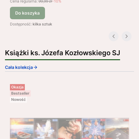
Cena regularna:
99,99 zł
-10%
Do koszyka
Dostępność:
kilka sztuk
Książki ks. Józefa Kozłowskiego SJ
Cała kolekcja
Okazja
Bestseller
Nowość