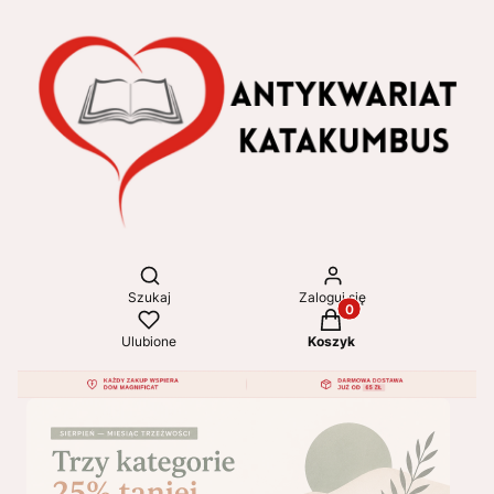
Otwórz wyszukiwarkę
Szukaj
Zaloguj się
Produkty w koszyku: 
Ulubione
Koszyk