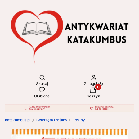
Otwórz wyszukiwarkę
Szukaj
Zaloguj się
Produkty w koszyku: 
Ulubione
Koszyk
katakumbus.pl
Zwierzęta i rośliny
Rośliny