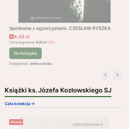
Spotkania z egzorcystami. CZESŁAW RYSZKA
Cena promocyjna
4,49 zł
Cena regularna:
5,99 zł
-25%
Do koszyka
Dostępność:
jedna sztuka
Książki ks. Józefa Kozłowskiego SJ
Cała kolekcja
Okazja