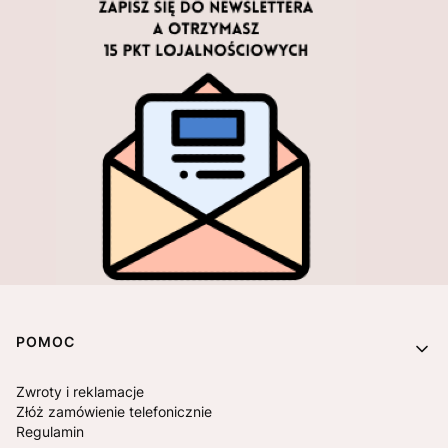
Linki w stopce
POMOC
Zwroty i reklamacje
Złóż zamówienie telefonicznie
Regulamin