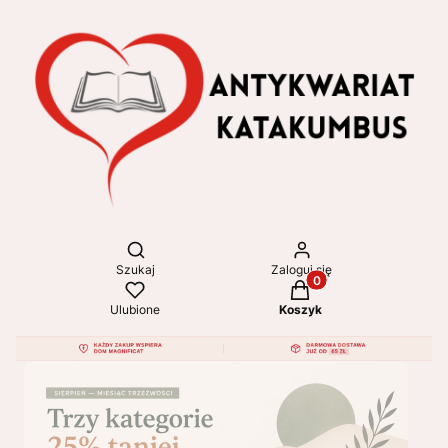
Otwórz wyszukiwarkę
Szukaj
Zaloguj się
Produkty w koszyku: 
Ulubione
Koszyk