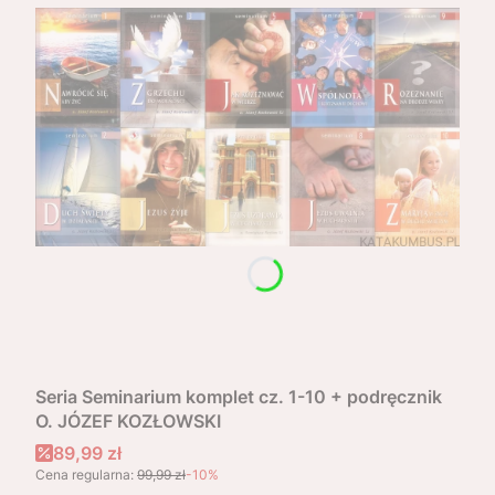
Seria Seminarium komplet cz. 1-10 + podręcznik
O. JÓZEF KOZŁOWSKI
Cena promocyjna
89,99 zł
Cena regularna:
99,99 zł
-10%