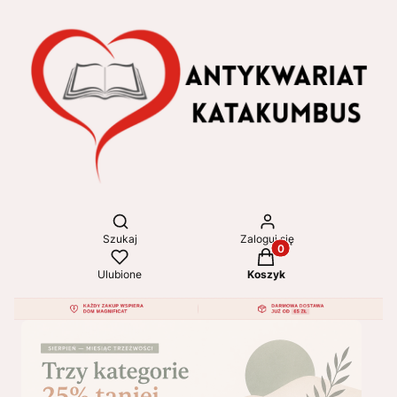
Otwórz wyszukiwarkę
Szukaj
Zaloguj się
Produkty w koszyku: 
Ulubione
Koszyk