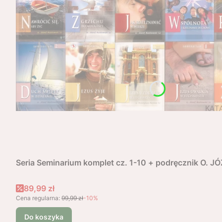
Seria Seminarium komplet cz. 1-10 + podręcznik O. 
Cena promocyjna
89,99 zł
Cena regularna:
99,99 zł
-10%
Do koszyka