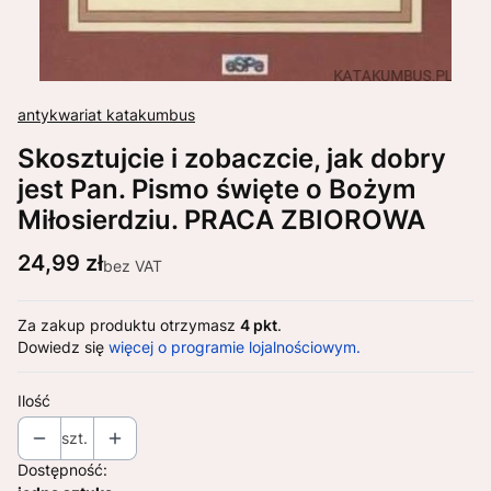
antykwariat katakumbus
Skosztujcie i zobaczcie, jak dobry
jest Pan. Pismo święte o Bożym
Miłosierdziu. PRACA ZBIOROWA
Cena
24,99 zł
bez VAT
Za zakup produktu otrzymasz
4 pkt
.
Dowiedz się
więcej o programie lojalnościowym.
Ilość
szt.
Dostępność: