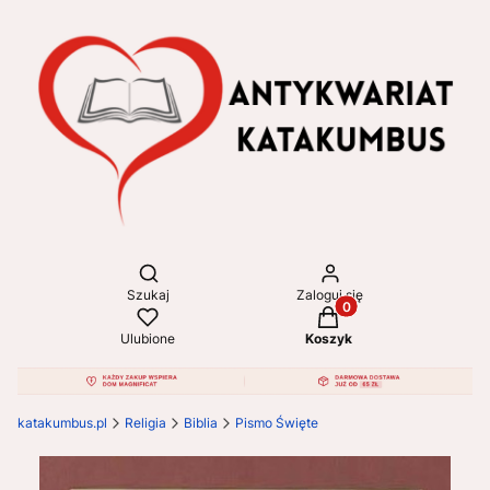
Otwórz wyszukiwarkę
Szukaj
Zaloguj się
Produkty w koszyku: 
Ulubione
Koszyk
katakumbus.pl
Religia
Biblia
Pismo Święte