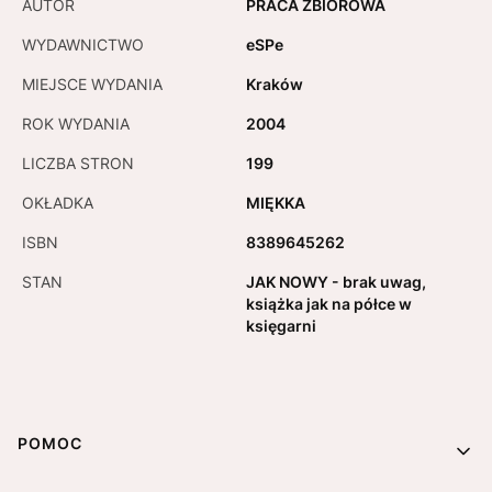
AUTOR
PRACA ZBIOROWA
WYDAWNICTWO
eSPe
MIEJSCE WYDANIA
Kraków
ROK WYDANIA
2004
LICZBA STRON
199
OKŁADKA
MIĘKKA
ISBN
8389645262
STAN
JAK NOWY - brak uwag,
książka jak na półce w
księgarni
Linki w stopce
POMOC