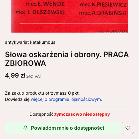
antykwariat katakumbus
Słowa oskarżenia i obrony. PRACA
ZBIOROWA
Cena
4,99 zł
bez VAT
Za zakup produktu otrzymasz
0 pkt
.
Dowiedz się
więcej o programie lojalnościowym.
Dostępność:
tymczasowo niedostępny
Powiadom mnie o dostępności