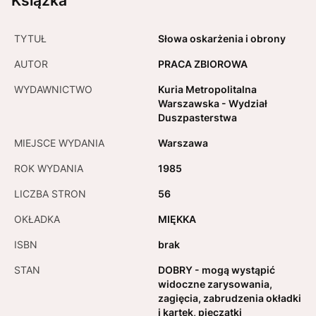
Książka
TYTUŁ
Słowa oskarżenia i obrony
AUTOR
PRACA ZBIOROWA
WYDAWNICTWO
Kuria Metropolitalna
Warszawska - Wydział
Duszpasterstwa
MIEJSCE WYDANIA
Warszawa
ROK WYDANIA
1985
LICZBA STRON
56
OKŁADKA
MIĘKKA
ISBN
brak
STAN
DOBRY - mogą wystąpić
widoczne zarysowania,
zagięcia, zabrudzenia okładki
i kartek, pieczątki