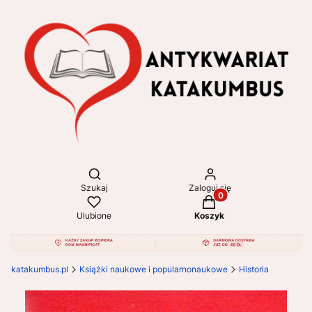
Otwórz wyszukiwarkę
Szukaj
Zaloguj się
Produkty w koszyku: 
Ulubione
Koszyk
katakumbus.pl
Książki naukowe i popularnonaukowe
Historia