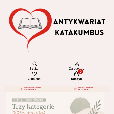
Otwórz wyszukiwarkę
Szukaj
Zaloguj się
Produkty w koszyku: 
Ulubione
Koszyk