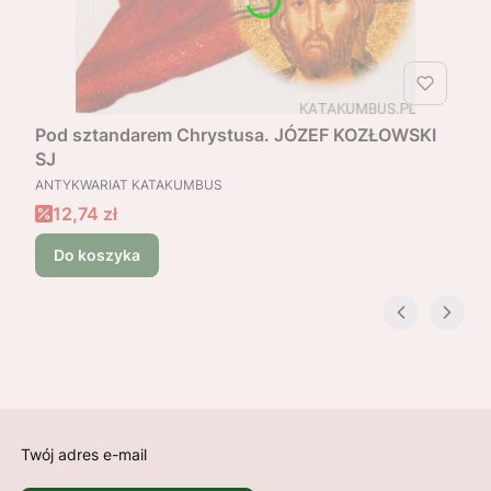
Pod sztandarem Chrystusa. JÓZEF KOZŁOWSKI
SJ
PRODUCENT
ANTYKWARIAT KATAKUMBUS
Cena promocyjna
12,74 zł
Do koszyka
Twój adres e-mail