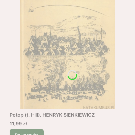
Potop (t. I-III). HENRYK SIENKIEWICZ
Cena
11,99 zł
Do koszyka